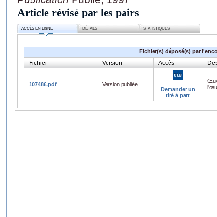
Article révisé par les pairs
ACCÈS EN LIGNE
DÉTAILS
STATISTIQUES
Fichier(s) déposé(s) par l'enc
Fichier
Version
Accès
Des
Œuv
107486.pdf
Version publiée
l'œ
Demander un
tiré à part