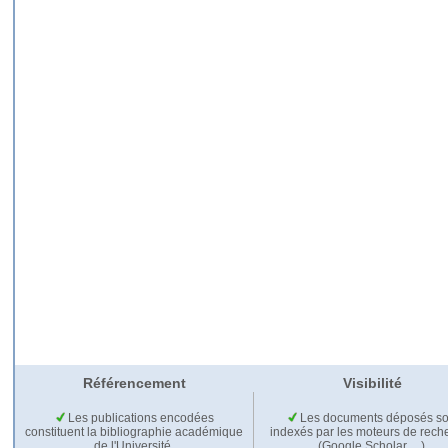
Référencement
Visibilité
Les publications encodées
Les documents déposés so
constituent la bibliographie académique
indexés par les moteurs de rech
de l'Université.
(Google Scholar,…).