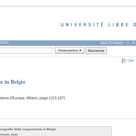
herche
Mon DI-fusion
|
À 
Passe-partout
Citer
e in Belgio
 storia d'Europa, Milano, page (153-167)
oriografia della cooperazione in Belgio
issant, Jean