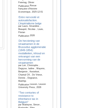
Feiertag, Olivier
Revue
Publication
française d'histoire
économique, 2025-12-01
Entre nervosité et
autosatisfaction.
L’impérialisme belge
par Lauro, Amandine ,
Beaupré, Nicolas , Louis,
Florian
2026
Publication
De herziening van
straatnamen in de
Brusselse agglomeratie
(1849-1854):
modaliteiten, inhoud en
ontvangst van een
hervorming van de
straatnamen
par Loir, Christophe ,
Degryse, Iadine , Wayens,
Benjamin , Kesteloot,
Chantal CK , De Vriese,
Dennis , Degraeve,
Matthijs
Leuven, Leuven
Publication
University Press, 2026
“Two centuries of
resistance to
inheritance tax in
Belgium”
par Watteyne, Simon ,