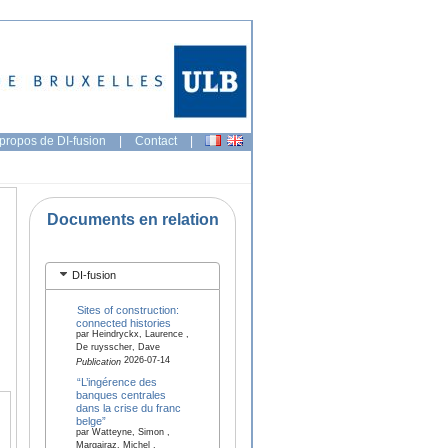
propos de DI-fusion
|
Contact
|
Documents en relation
DI-fusion
Sites of construction:
connected histories
par Heindryckx, Laurence ,
De ruysscher, Dave
2026-07-14
Publication
“L’ingérence des
banques centrales
dans la crise du franc
belge”
par Watteyne, Simon ,
Margairaz, Michel ,