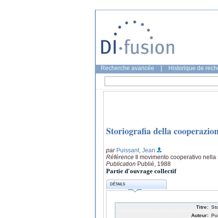
Recherche avancée
|
Historique de rec
Storiografia della cooperazion
par
Puissant, Jean
Référence
Il movimento cooperativo nella
Publication
Publié, 1988
Partie d'ouvrage collectif
DÉTAILS
Titre:
St
Auteur:
Pu