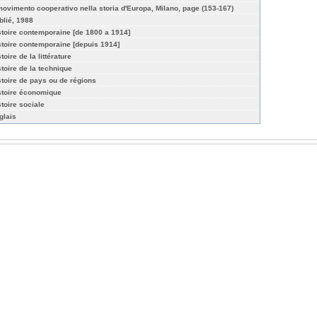
 movimento cooperativo nella storia d'Europa, Milano, page (153-167)
blié, 1988
stoire contemporaine [de 1800 a 1914]
stoire contemporaine [depuis 1914]
toire de la littérature
stoire de la technique
stoire de pays ou de régions
stoire économique
stoire sociale
glais