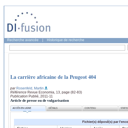
Recherche avancée
|
Historique de recherche
La carrière africaine de la Peugeot 404
par
Rosenfeld, Martin
Référence
Revue Economia, 13, page (82-83)
Publication
Publié, 2011-11
Article de presse ou de vulgarisation
ACCÈS EN LIGNE
DÉTAILS
CONTENU
STATI
Fichier(s) déposé(s) par l'enc