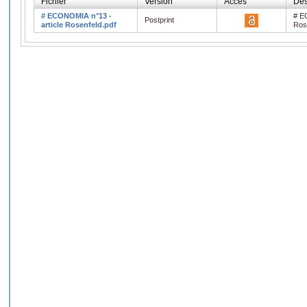
Fichier
Version
Accès
Des
# ECONOMIA n°13 -
# E
Postprint
article Rosenfeld.pdf
Ros