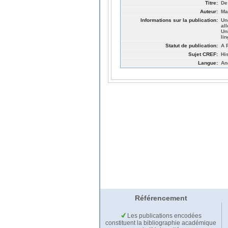
Titre:
De
Auteur:
Ma
Informations sur la publication:
Un
al
Un
li
Statut de publication:
A P
Sujet CREF:
Hi
Langue:
An
Référencement
Les publications encodées
constituent la bibliographie académique