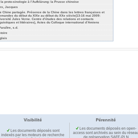
 la proto-sinologie à l’Aufklärung: la Prusse chinoise
rx, Jacques
e Chine partagée. Présence de la Chine dans les lettres françaises et
lemandes du début du XIXe au début du XXe siècle(13-16 mai 2009:
iversité Jules Verne. Centre d’études des relations et contacts
nguistiques et littéraires), Actes du Colloque international d’Amiens
araître, s.d.
stoire
glais
Visibilité
Pérennité
Les documents déposés en open-
Les documents déposés sont
access sont archivés au sein du résea
indexés par les moteurs de recherche
de préservation SAFE-PLN