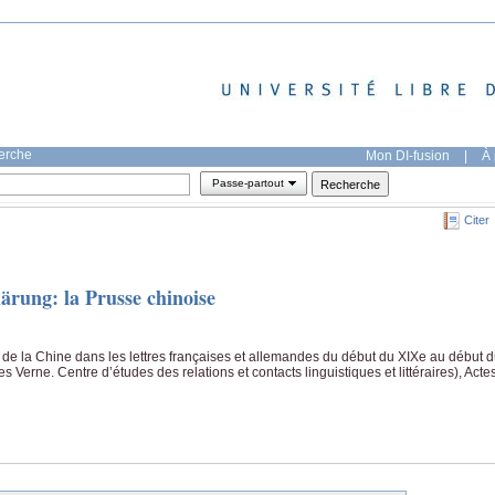
herche
Mon DI-fusion
|
À 
Passe-partout
Citer
lärung: la Prusse chinoise
e la Chine dans les lettres françaises et allemandes du début du XIXe au début 
 Verne. Centre d’études des relations et contacts linguistiques et littéraires), Acte