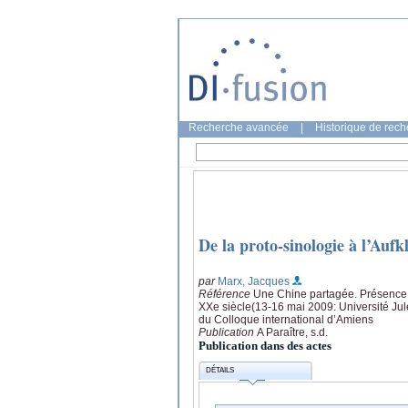
Recherche avancée
|
Historique de rec
De la proto-sinologie à l’Aufk
par
Marx, Jacques
Référence
Une Chine partagée. Présence d
XXe siècle(13-16 mai 2009: Université Jules
du Colloque international d’Amiens
Publication
A Paraître, s.d.
Publication dans des actes
DÉTAILS