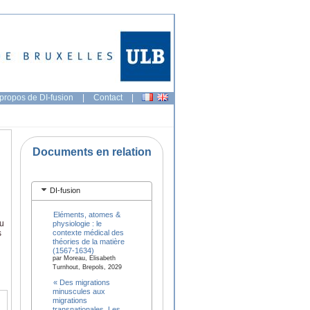
propos de DI-fusion
|
Contact
|
Documents en relation
DI-fusion
Eléments, atomes &
du
physiologie : le
contexte médical des
s
théories de la matière
(1567-1634)
par Moreau, Elisabeth
Turnhout, Brepols, 2029
« Des migrations
minuscules aux
migrations
transnationales. Les