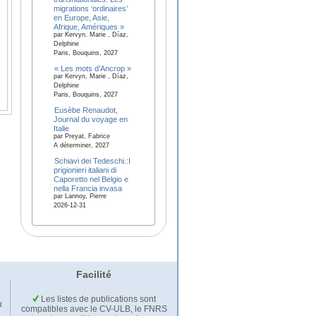
migrations ‘ordinaires’
en Europe, Asie,
Afrique, Amériques »
par Kervyn, Marie , Díaz,
Delphine
Paris, Bouquins, 2027
« Les mots d’Ancrop »
par Kervyn, Marie , Díaz,
Delphine
Paris, Bouquins, 2027
Eusèbe Renaudot,
Journal du voyage en
Italie
par Preyat, Fabrice
A déterminer, 2027
Schiavi dei Tedeschi.:I
prigionieri italiani di
Caporetto nel Belgio e
nella Francia invasa
par Lannoy, Pierre
2026-12-31
Facilité
Les listes de publications sont
u
compatibles avec le CV-ULB, le FNRS