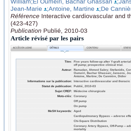
William
;El Oumeiri, Bachar Ghassan
;Jan
Jean-Marie
;Antoine, Martine
;De Cannièr
Référence
Interactive cardiovascular and t
(423-427)
Publication
Publié, 2010-03
Article révisé par les pairs
ACCÈS EN LIGNE
DÉTAILS
CONTENU
STATI
Titre:
Five years follow-up after Y-graft arter
off pump; prospective clinical trial.
Auteur:
Ramadan, Ahmed Sabry; Stefanidis, Cons
Oumeiri, Bachar Ghassan; Jansens, Jea
Antoine, Martine; De Cannière, Didier
Informations sur la publication:
Interactive cardiovascular and thoracic 
Statut de publication:
Publié, 2010-03
Sujet CREF:
Médecine chirurgicale
Mots-clés:
Coronary
Off pump
On pump
MeSH keywords:
Aged
Cardiopulmonary Bypass -- adverse effec
Chi-Square Distribution
Coronary Artery Bypass, Off-Pump -- adv
mortality