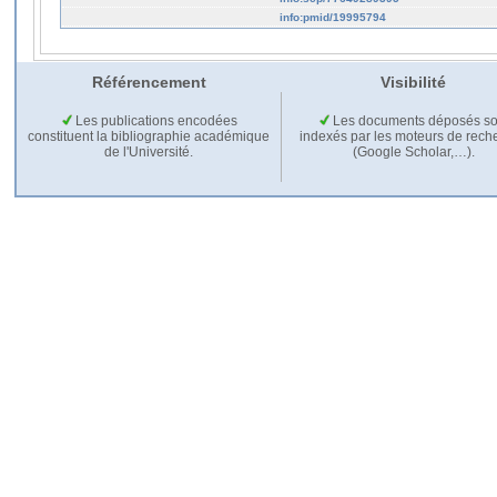
info:pmid/19995794
Référencement
Visibilité
Les publications encodées
Les documents déposés so
constituent la bibliographie académique
indexés par les moteurs de rech
de l'Université.
(Google Scholar,…).