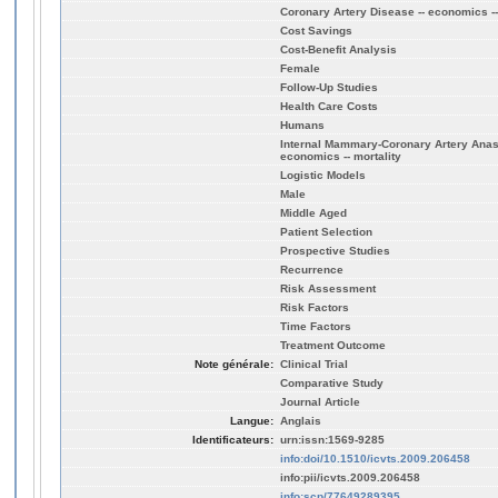
Coronary Artery Disease -- economics -- 
Cost Savings
Cost-Benefit Analysis
Female
Follow-Up Studies
Health Care Costs
Humans
Internal Mammary-Coronary Artery Anast
economics -- mortality
Logistic Models
Male
Middle Aged
Patient Selection
Prospective Studies
Recurrence
Risk Assessment
Risk Factors
Time Factors
Treatment Outcome
Note générale:
Clinical Trial
Comparative Study
Journal Article
Langue:
Anglais
Identificateurs:
urn:issn:1569-9285
info:doi/10.1510/icvts.2009.206458
info:pii/icvts.2009.206458
info:scp/77649289395