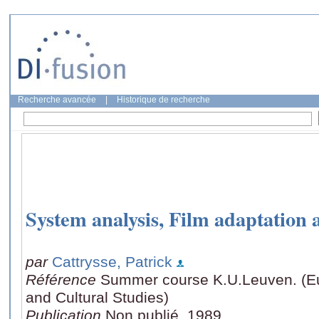
Recherche avancée
|
Historique de recherche
System analysis, Film adaptation 
par
Cattrysse, Patrick
Référence
Summer course K.U.Leuven. (Euro
and Cultural Studies)
Publication
Non publié, 1989