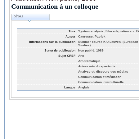
Communication à un colloque
DÉTAILS
Titre:
System analysis, Film adaptation and Fi
Auteur:
Cattrysse, Patrick
Informations sur la publication:
Summer course K.U.Leuven. (European Ins
Studies)
Statut de publication:
Non publié, 1989
Sujet CREF:
Arts
Art dramatique
Autres arts du spectacle
Analyse du discours des médias
Communication et médiation
Communication interculturelle
Langue:
Anglais