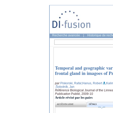
Recherche avancée
|
Historique de rec
Temporal and geographic vari
frontal gland in imagoes of P
par
Piskorski, Rafal
;Hanus, Robert
;Kali
;Šobotník, Jan
Référence
Biological Journal of the Linne
Publication
Publié, 2009-10
Article révisé par les pairs
ACCÈS EN LIGNE
DÉTAILS