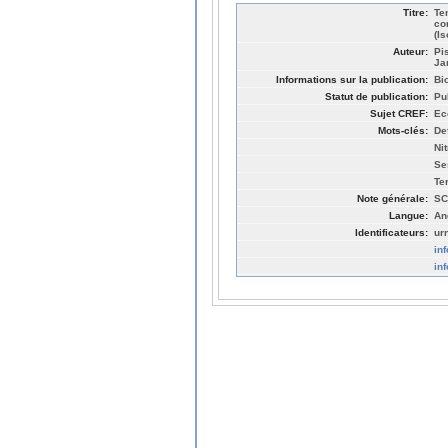
Titre:
Te
co
(I
Auteur:
Pi
Ja
Informations sur la publication:
Bi
Statut de publication:
Pu
Sujet CREF:
Ec
Mots-clés:
De
Ni
Se
Te
Note générale:
SC
Langue:
An
Identificateurs:
ur
in
in