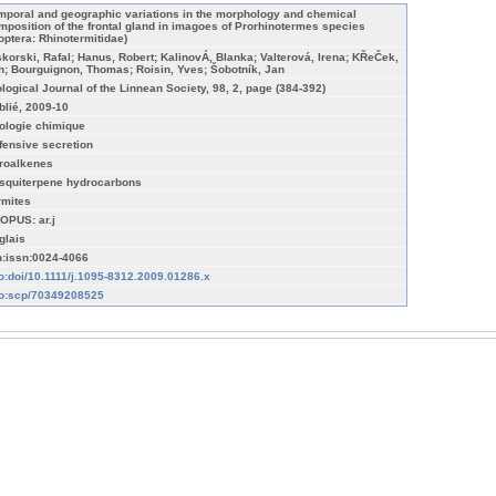
mporal and geographic variations in the morphology and chemical
mposition of the frontal gland in imagoes of Prorhinotermes species
soptera: Rhinotermitidae)
skorski, Rafal; Hanus, Robert; KalinovÁ, Blanka; Valterová, Irena; KŘeČek,
n; Bourguignon, Thomas; Roisin, Yves; Šobotník, Jan
ological Journal of the Linnean Society, 98, 2, page (384-392)
blié, 2009-10
ologie chimique
fensive secretion
troalkenes
squiterpene hydrocarbons
rmites
OPUS: ar.j
glais
n:issn:0024-4066
fo:doi/10.1111/j.1095-8312.2009.01286.x
fo:scp/70349208525