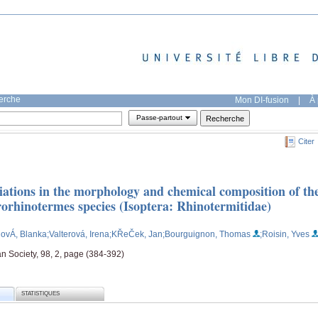
herche
Mon DI-fusion
|
À 
Passe-partout
Citer
ations in the morphology and chemical composition of th
rorhinotermes species (Isoptera: Rhinotermitidae)
novÁ, Blanka
;Valterová, Irena
;KŘeČek, Jan
;Bourguignon, Thomas
;Roisin, Yves
an Society, 98, 2, page (384-392)
STATISTIQUES