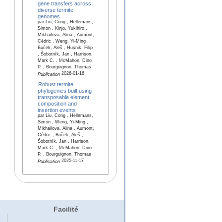
gene transfers across
diverse termite
genomes
par Liu, Cong , Hellemans,
Simon , Kinjo, Yukihiro ,
Mikhailova, Alina , Aumont,
Cédric , Weng, Yi-Ming ,
Buček, Aleš , Husnik, Filip
, Šobotník, Jan , Harrison,
Mark C. , McMahon, Dino
P. , Bourguignon, Thomas
2026-01-16
Publication
Robust termite
phylogenies built using
transposable element
composition and
insertion events
par Liu, Cong , Hellemans,
Simon , Weng, Yi-Ming ,
Mikhailova, Alina , Aumont,
Cédric , Buček, Aleš ,
Šobotník, Jan , Harrison,
Mark C. , McMahon, Dino
P. , Bourguignon, Thomas
2025-11-17
Publication
Facilité