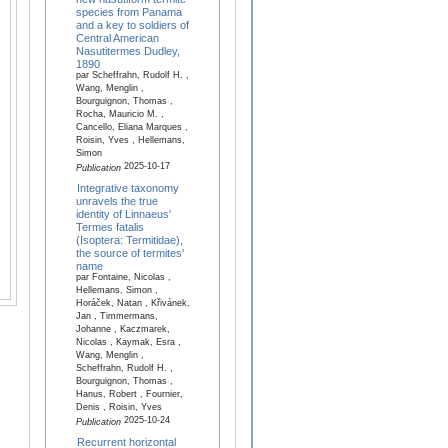
species from Panama
and a key to soldiers of
Central American
Nasutitermes Dudley,
1890
par Scheffrahn, Rudolf H. ,
Wang, Menglin ,
Bourguignon, Thomas ,
Rocha, Mauricio M. ,
Cancello, Eliana Marques ,
Roisin, Yves , Hellemans,
Simon
2025-10-17
Publication
Integrative taxonomy
unravels the true
identity of Linnaeus'
Termes fatalis
(Isoptera: Termitidae),
the source of termites'
name
par Fontaine, Nicolas ,
Hellemans, Simon ,
Horáček, Natan , Křivánek,
Jan , Timmermans,
Johanne , Kaczmarek,
Nicolas , Kaymak, Esra ,
Wang, Menglin ,
Scheffrahn, Rudolf H. ,
Bourguignon, Thomas ,
Hanus, Robert , Fournier,
Denis , Roisin, Yves
2025-10-24
Publication
Recurrent horizontal