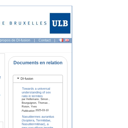
propos de DI-fusion
|
Contact
|
Documents en relation
e
DI-fusion
Towards a universal
understanding of sex
ratio in termites
par Hellemans, Simon ,
Bourguignon, Thomas ,
Roisin, Yves
2025-03-10
Publication
Nasutitermes aurantius
(Isoptera, Termitidae,
Nasutitermitinae), a
new nasutiform termite