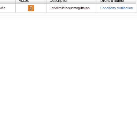
Accès
Description
Droits d'auteur
liée
FattalItaliafacciamogliItaliani
Conditions d'utilisation