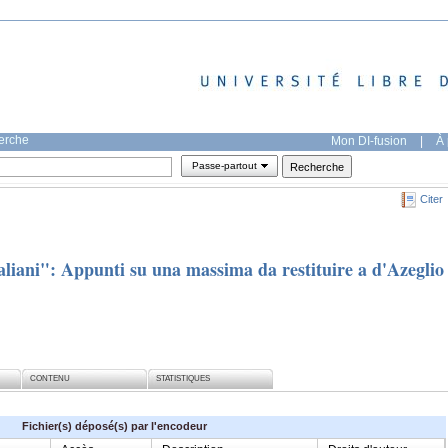
herche
Mon DI-fusion
|
À 
Passe-partout
Citer
Italiani": Appunti su una massima da restituire a d'Azeglio
CONTENU
STATISTIQUES
Fichier(s) déposé(s) par l'encodeur