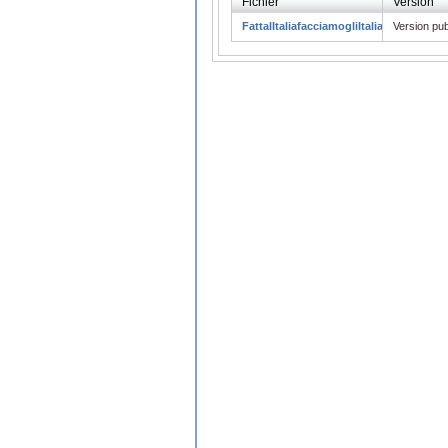
Fichier
Version
FattalItaliafacciamogliItaliani.pdf
Version pub