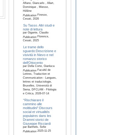
Alfano, Giancarlo , Allart,
Dominique , Miesse,
Hélène
Firenze,
Publication
Cesati, 2026
Su Tasso. Altri studi e
note di lettura
par Gigante, Claudio
Florence,
Publication
Cesati, 2025
Le trame dello
sguardo:Descrizione e
visività in Nievo e nel
romanzo storico
dell'Ottocento
par Della Corte, Gianluca
Faculté de
Publication
Lettres, Traduction et
Communication - Langues,
lettres et traductologie,
Bruxelles, Università di
Siena, DFCLAM - Filologia
e Critica, 2026-07-14
“Rischiarare il
cammino alle
moltitudini”:Discours
social et virtualités
populaires dans les
Drammi storici de
Giuseppe Ricciardi
par Barthels, Sofie
2025-11-25
Publication