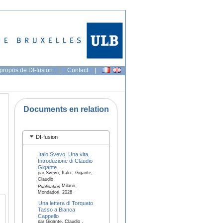
propos de DI-fusion
|
Contact
|
Documents en relation
DI-fusion
Italo Svevo, Una vita,
Introduzione di Claudio
Gigante
par Svevo, Italo , Gigante,
Claudio
Milano,
Publication
Mondadori, 2026
Una lettera di Torquato
Tasso a Bianca
Cappello
par Gigante, Claudio ,