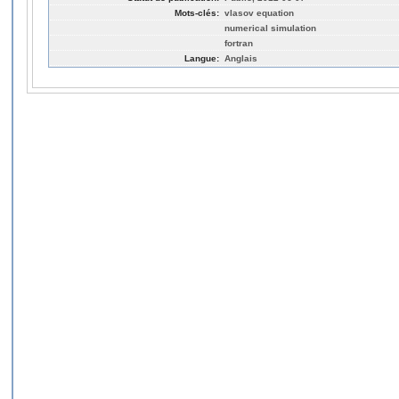
Mots-clés:
vlasov equation
numerical simulation
fortran
Langue:
Anglais