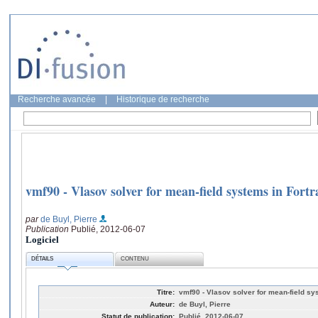
Recherche avancée
|
Historique de recherche
vmf90 - Vlasov solver for mean-field systems in Fortr
par
de Buyl, Pierre
Publication
Publié, 2012-06-07
Logiciel
DÉTAILS
CONTENU
Titre:
vmf90 - Vlasov solver for mean-field sy
Auteur:
de Buyl, Pierre
Statut de publication:
Publié, 2012-06-07