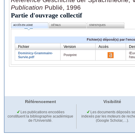
Publication
Publié, 1996
Partie d'ouvrage collectif
ACCÈS EN LIGNE
DÉTAILS
STATISTIQUES
Fichier(s) déposé(s) par l'enc
Fichier
Version
Accès
Des
Dominicy-Grammaire-
Œuv
Postprint
Survie.pdf
l'œ
Référencement
Visibilité
Les publications encodées
Les documents déposés so
constituent la bibliographie académique
indexés par les moteurs de rech
de l'Université.
(Google Scholar,…).