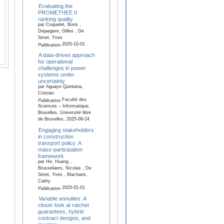
Evaluating the
PROMETHEE II
ranking quality
par Coquelet, Boris ,
Dejaegere, Gilles , De
Smet, Yves
2025-10-01
Publication
A data-driven approach
for operational
challenges in power
systems under
uncertainty
par Aguayo Quintana,
Cristian
Faculté des
Publication
Sciences – Informatique,
Bruxelles, Université libre
de Bruxelles, 2025-09-24
Engaging stakeholders
in construction
transport policy: A
mass-participation
framework
par He, Huang ,
Brusselaers, Nicolas , De
Smet, Yves , Macharis,
Cathy
2025-01-01
Publication
Variable annuities: A
closer look at ratchet
guarantees, hybrid
contract designs, and