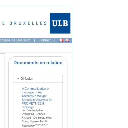
propos de DI-fusion
|
Contact
|
Documents en relation
DI-fusion
A Communication on
the paper « An
Alternative Weight
Sensitivity Analysis for
PROMETHEE II
rankings
par Triantaphyllou,
Evangelos , O'Shea,
Richard , De Smet, Yves ,
Doan, Nguyen Anh Vu
2025-12-01
Publication