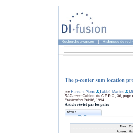
Recherche avancée
|
Historique de rec
The p-center sum location p
par
Hansen, Pierre
;Labbé, Martine
;M
Référence
Cahiers du C.E.R.O., 36, page 
Publication
Publié, 1994
Article révisé par les pairs
DÉTAILS
Titre:
Th
Auteur:
Ha