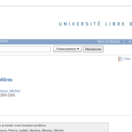
herche
Mon DI-fusion
|
À 
Passe-partout
Citer
roblem
inoux, Michel
(203-220)
e p-center sum location problem
nsen, Pierre; Labbé, Martine; Minoux, Michel