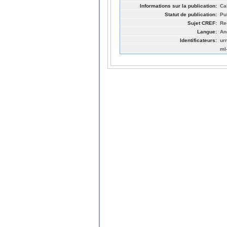
Informations sur la publication:
Ca
Statut de publication:
Pu
Sujet CREF:
Re
Langue:
An
Identificateurs:
ur
ml