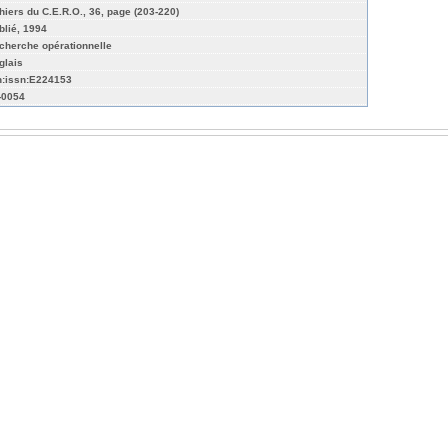
hiers du C.E.R.O., 36, page (203-220)
blié, 1994
cherche opérationnelle
glais
n:issn:E224153
-0054