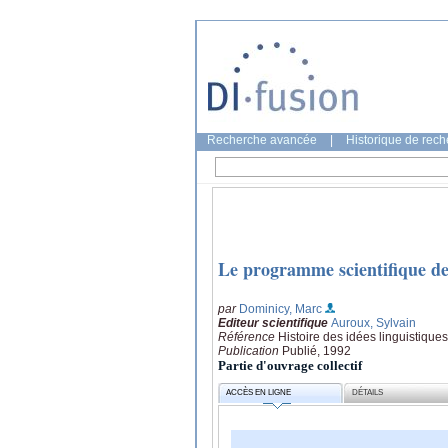
Recherche avancée
|
Historique de rec
Le programme scientifique d
par
Dominicy, Marc
Editeur scientifique
Auroux, Sylvain
Référence
Histoire des idées linguistique
Publication
Publié, 1992
Partie d'ouvrage collectif
ACCÈS EN LIGNE
DÉTAILS