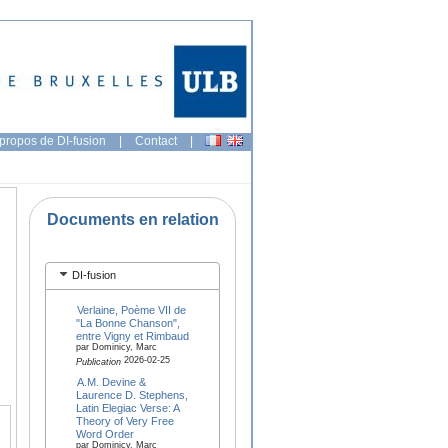
propos de DI-fusion
|
Contact
|
Documents en relation
DI-fusion
Verlaine, Poème VII de
"La Bonne Chanson",
entre Vigny et Rimbaud
par Dominicy, Marc
2026-02-25
Publication
A.M. Devine &
Laurence D. Stephens,
Latin Elegiac Verse: A
Theory of Very Free
Word Order
par Dominicy, Marc