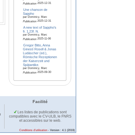
2025-12-31
Publication
Une chanson de
Sappho
par Dominicy, Marc
2025-12-31
Publication
A new text of Sappho's
fr. 1,23f. N.
par Dominicy, Marc
2025-11-06
Publication
Gregor Bitto, Anna
Ginestí Rosell & Jonas
Ludäscher (ed.),
Römische Rezeptionen
der Kaiserzeit und
Spätantike.
par Dominicy, Marc
2025-09-30
Publication
Facilité
Les listes de publications sont
u
compatibles avec le CV-ULB, le FNRS
et accessibles sur le web.
Conditions d'utilisation
- Version : 4.1 (2019)