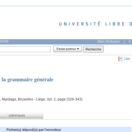
herche
Mon DI-fusion
|
À 
Passe-partout
Citer
e la grammaire générale
s, Mardaga, Bruxelles - Liège, Vol. 2, page (326-343)
STATISTIQUES
Fichier(s) déposé(s) par l'encodeur