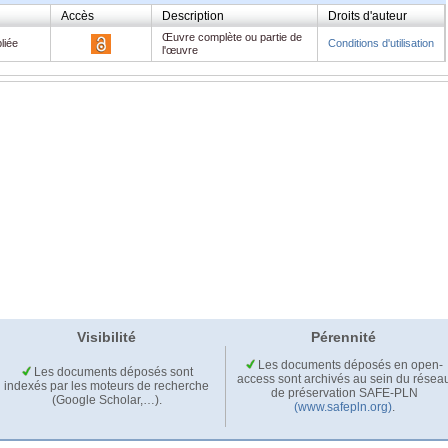
Accès
Description
Droits d'auteur
Œuvre complète ou partie de
liée
Conditions d'utilisation
l'œuvre
Visibilité
Pérennité
Les documents déposés en open-
Les documents déposés sont
access sont archivés au sein du résea
indexés par les moteurs de recherche
de préservation SAFE-PLN
(Google Scholar,…).
(www.safepln.org)
.