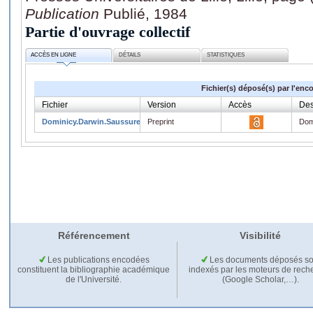
Publication
Publié, 1984
Partie d'ouvrage collectif
ACCÈS EN LIGNE
DÉTAILS
STATISTIQUES
Fichier(s) déposé(s) par l'enc
Fichier
Version
Accès
Des
Dominicy.Darwin.Saussure.pdf
Preprint
Dom
Référencement
Visibilité
Les publications encodées
Les documents déposés so
constituent la bibliographie académique
indexés par les moteurs de rech
de l'Université.
(Google Scholar,…).