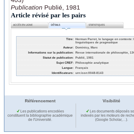
Publication
Publié, 1981
Article révisé par les pairs
ACCÈS EN LIGNE
DÉTAILS
STATISTIQUES
Titre:
Herman Parret, le langage en contexte:
linguistiques de pragmatique
Auteur:
Dominicy, Marc
Informations sur la publication:
Revue internationale de philosophie, 13
Statut de publication:
Publié, 1981
Sujet CREF:
Philosophie analytique
Langue:
Français
Identificateurs:
urn:issn:0048-8143
Référencement
Visibilité
Les publications encodées
Les documents déposés so
constituent la bibliographie académique
indexés par les moteurs de rech
de l'Université.
(Google Scholar,…).