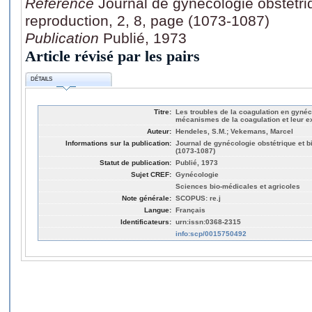
Référence
Journal de gynécologie obstétriq
reproduction, 2, 8, page (1073-1087)
Publication
Publié, 1973
Article révisé par les pairs
DÉTAILS
Titre:
Les troubles de la coagulation en gynéco
mécanismes de la coagulation et leur e
Auteur:
Hendeles, S.M.; Vekemans, Marcel
Informations sur la publication:
Journal de gynécologie obstétrique et bi
(1073-1087)
Statut de publication:
Publié, 1973
Sujet CREF:
Gynécologie
Sciences bio-médicales et agricoles
Note générale:
SCOPUS: re.j
Langue:
Français
Identificateurs:
urn:issn:0368-2315
info:scp/0015750492