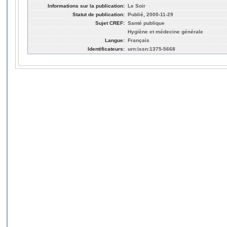
Informations sur la publication:
Le Soir
Statut de publication:
Publié, 2000-11-29
Sujet CREF:
Santé publique
Hygiène et médecine générale
Langue:
Français
Identificateurs:
urn:issn:1375-5668