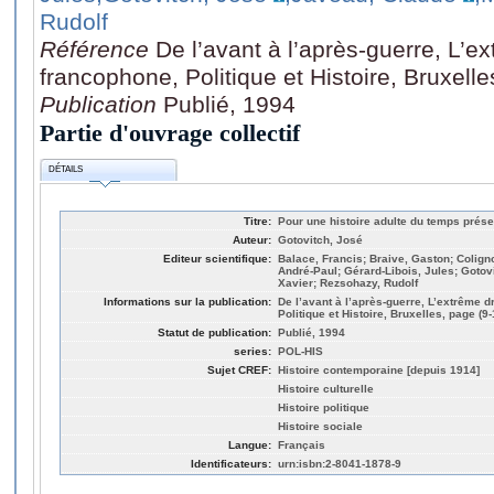
Rudolf
Référence
De l’avant à l’après-guerre, L’e
francophone, Politique et Histoire, Bruxelle
Publication
Publié, 1994
Partie d'ouvrage collectif
DÉTAILS
Titre:
Pour une histoire adulte du temps prése
Auteur:
Gotovitch, José
Editeur scientifique:
Balace, Francis; Braive, Gaston; Coligno
André-Paul; Gérard-Libois, Jules; Gotov
Xavier; Rezsohazy, Rudolf
Informations sur la publication:
De l’avant à l’après-guerre, L’extrême d
Politique et Histoire, Bruxelles, page (9-
Statut de publication:
Publié, 1994
series:
POL-HIS
Sujet CREF:
Histoire contemporaine [depuis 1914]
Histoire culturelle
Histoire politique
Histoire sociale
Langue:
Français
Identificateurs:
urn:isbn:2-8041-1878-9