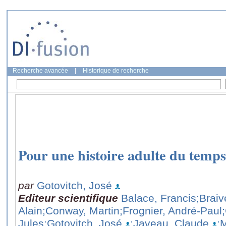
Recherche avancée
|
Historique de recherche
Pour une histoire adulte du temps
par
Gotovitch, José
Editeur scientifique
Balace, Francis
;Brai
Alain
;Conway, Martin
;Frognier, André-Paul
Jules
;Gotovitch, José
;Javeau, Claude
;