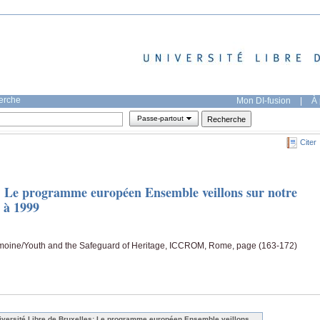
herche
Mon DI-fusion
|
À 
Passe-partout
Citer
s: Le programme européen Ensemble veillons sur notre
 à 1999
moine/Youth and the Safeguard of Heritage, ICCROM, Rome, page (163-172)
iversité Libre de Bruxelles: Le programme européen Ensemble veillons