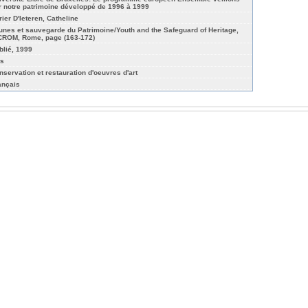
r notre patrimoine développé de 1996 à 1999
rier D'Ieteren, Catheline
unes et sauvegarde du Patrimoine/Youth and the Safeguard of Heritage,
CROM, Rome, page (163-172)
blié, 1999
ts
nservation et restauration d'oeuvres d'art
ançais