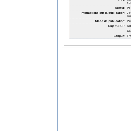
su
Auteur:
Pé
Informations sur la publication:
Je
IC
Statut de publication:
Pu
Sujet CREF:
Ar
Co
Langue:
Fr