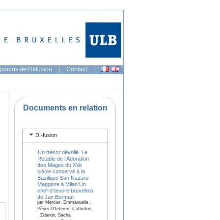
propos de DI-fusion
|
Contact
|
Documents en relation
DI-fusion
Un trésor dévoilé. Le
Retable de l’Adoration
des Mages du XVe
siècle conservé à la
Basilique San Nazaro
Maggiore à Milan:Un
chef-d’œuvre bruxellois
de Jan Borman
par Mercier, Emmanuelle ,
Périer D'Ieteren, Catheline
, Zdanov, Sacha