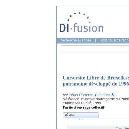
Recherche avancée
|
Historique de rec
Université Libre de Bruxelle
patrimoine développé de 1996
par
Périer D'Ieteren, Catheline
Référence
Jeunes et sauvegarde du Patri
Publication
Publié, 1999
Partie d'ouvrage collectif
DÉTAILS
Titre:
Un