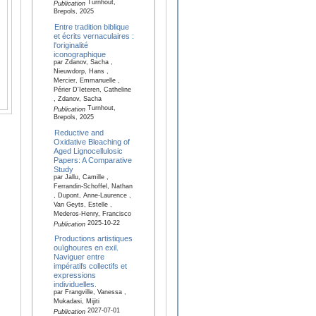
Turnhout,
Publication
Brepols, 2025
Entre tradition biblique
et écrits vernaculaires :
l'originalité
iconographique
par Zdanov, Sacha ,
Nieuwdorp, Hans ,
Mercier, Emmanuelle ,
Périer D'Ieteren, Catheline
, Zdanov, Sacha
Turnhout,
Publication
Brepols, 2025
Reductive and
Oxidative Bleaching of
Aged Lignocellulosic
Papers: A Comparative
Study
par Jallu, Camille ,
Ferrandin-Schoffel, Nathan
, Dupont, Anne-Laurence ,
Van Geyts, Estelle ,
Mederos-Henry, Francisco
2025-10-22
Publication
Productions artistiques
ouïghoures en exil.
Naviguer entre
impératifs collectifs et
expressions
individuelles.
par Frangville, Vanessa ,
Mukadasi, Mijiti
2027-07-01
Publication