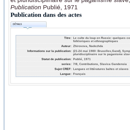
Publication
Publié, 1971
Publication dans des actes
DÉTAILS
Titre:
Le culte du loup en Russie: quelques c
folkloriques et ethnographiques
Auteur:
Zhirovova, Nadezhda
Informations sur la publication:
(21-24 mai 1980: Bruxelles,Gand), Symp
pluridisciplinaire sur le paganisme slav
Statut de publication:
Publié, 1971
series:
7/8, Contributions, Slavica Gandensia
Sujet CREF:
Langues et littératures baltes et slaves
Langue:
Français