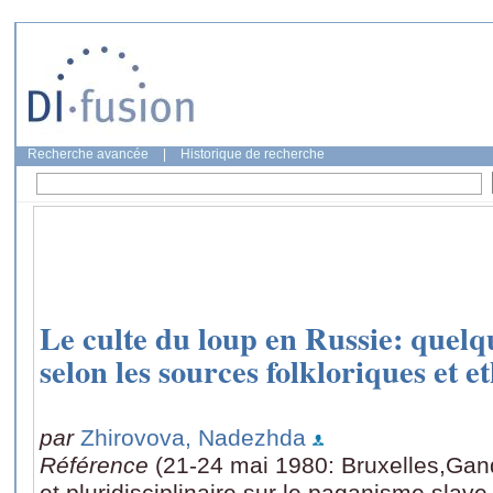
Recherche avancée
|
Historique de recherche
Le culte du loup en Russie: quelq
selon les sources folkloriques et 
par
Zhirovova, Nadezhda
Référence
(21-24 mai 1980: Bruxelles,Gan
et pluridisciplinaire sur le paganisme slav