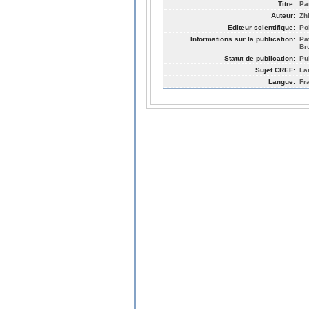
Titre:
Pa
Auteur:
Zh
Editeur scientifique:
Po
Informations sur la publication:
Pa
Br
Statut de publication:
Pu
Sujet CREF:
La
Langue:
Fr