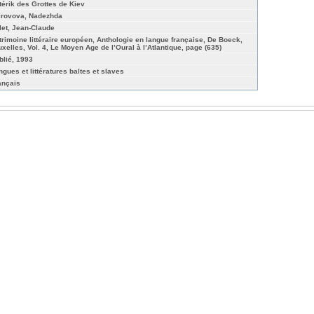
térik des Grottes de Kiev
irovova, Nadezhda
let, Jean-Claude
trimoine littéraire européen, Anthologie en langue française, De Boeck,
uxelles, Vol. 4, Le Moyen Age de l’Oural à l’Atlantique, page (635)
blié, 1993
ngues et littératures baltes et slaves
ançais