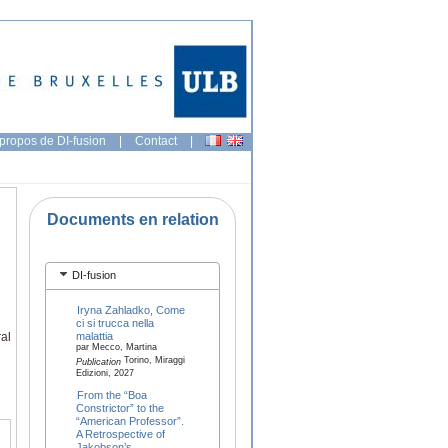
propos de DI-fusion
|
Contact
|
Documents en relation
DI-fusion
Iryna Zahladko, Come
ci si trucca nella
malattia
ral
par Mecco, Martina
Torino, Miraggi
Publication
Edizioni, 2027
From the “Boa
Constrictor” to the
“American Professor”.
A Retrospective of
Jakobson’s