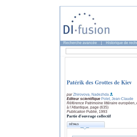
Recherche avancée
|
Historique de rec
Patérik des Grottes de Kiev
par
Zhirovova, Nadezhda
Editeur scientifique
Polet, Jean-Claude
Référence
Patrimoine littéraire européen,
à l’Atlantique, page (635)
Publication
Publié, 1993
Partie d'ouvrage collectif
DÉTAILS