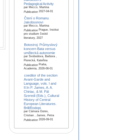
Pedagogical Activity
par Mecco, Martina
2027-04-01
Publication
Čtení o Romanu
Jakobsonovi
par Mecco, Martina
Prague, Institut
Publication
pro studium české
literatury, 2027
Botostroj: Průmyslový
koncern Bata versus
umělecká autonomie
par Svobodova, Barbora ,
Piorecká, Kateřina
Praha,
Publication
Academia, 2026-06-01
coeditor of the section
Avant-Garde and
Language, vols. I and
II:In P. James, A. A.
Chiriac, & M. Pál
Szeredi (Eds.), Cultural
History of Central
European Literatures.
Brill/Rodopi.
par Cámara Outes,
Cristian , James, Petra
2026-09-01
Publication