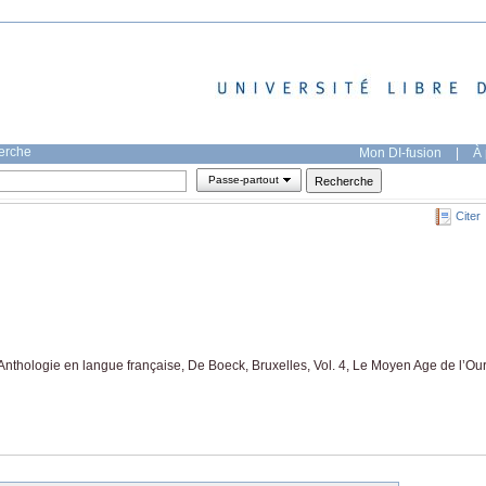
herche
Mon DI-fusion
|
À 
Passe-partout
Citer
 Anthologie en langue française, De Boeck, Bruxelles, Vol. 4, Le Moyen Age de l’Ou