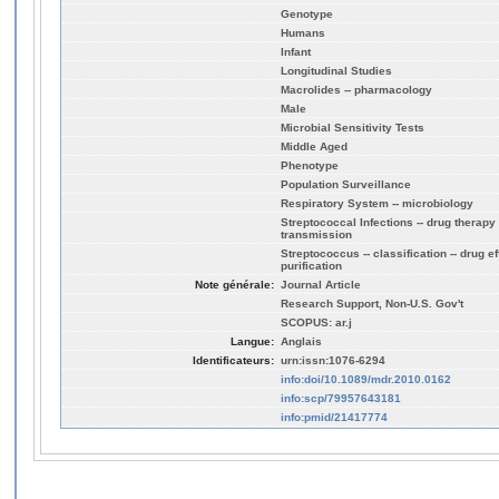
Genotype
Humans
Infant
Longitudinal Studies
Macrolides -- pharmacology
Male
Microbial Sensitivity Tests
Middle Aged
Phenotype
Population Surveillance
Respiratory System -- microbiology
Streptococcal Infections -- drug therapy 
transmission
Streptococcus -- classification -- drug eff
purification
Note générale:
Journal Article
Research Support, Non-U.S. Gov't
SCOPUS: ar.j
Langue:
Anglais
Identificateurs:
urn:issn:1076-6294
info:doi/10.1089/mdr.2010.0162
info:scp/79957643181
info:pmid/21417774