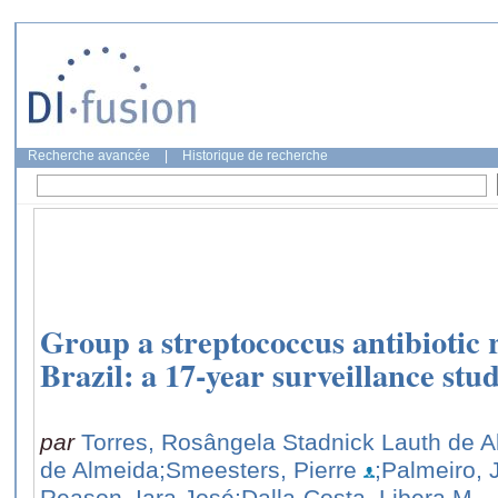
Recherche avancée
|
Historique de recherche
Group a streptococcus antibiotic 
Brazil: a 17-year surveillance stud
par
Torres, Rosângela Stadnick Lauth de 
de Almeida
;Smeesters, Pierre
;Palmeiro,
Reason, Iara José
;Dalla-Costa, Libera M