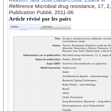
Référence
Microbial drug resistance, 17, 2
Publication
Publié, 2011-06
Article révisé par les pairs
DÉTAILS
CONTENU
Titre:
Group a streptococcus antibiotic resista
surveillance study.
Auteur:
Torres, Rosângela Stadnick Lauth de Al
Almeida; Smeesters, Pierre; Palmeiro,
Reason, Iara José; Dalla-Costa, Libera 
Informations sur la publication:
Microbial drug resistance, 17, 2, page (
Statut de publication:
Publié, 2011-06
Sujet CREF:
Sciences bio-médicales et agricoles
MeSH keywords:
Adolescent
Adult
Anti-Bacterial Agents -- pharmacology
Bacterial Typing Techniques
Body Fluids -- microbiology
Brazil
Child
Child, Preschool
Drug Resistance, Bacterial -- drug effect
Electrophoresis, Gel, Pulsed-Field
Female