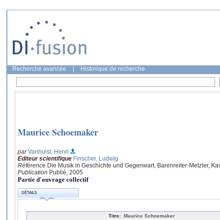
Recherche avancée
|
Historique de recherche
Maurice Schoemaker
par
Vanhulst, Henri
Editeur scientifique
Finscher, Ludwig
Référence
Die Musik in Geschichte und Gegenwart, Barenreiter-Metzler, Kass
Publication
Publié, 2005
Partie d'ouvrage collectif
DÉTAILS
Titre:
Maurice Schoemaker