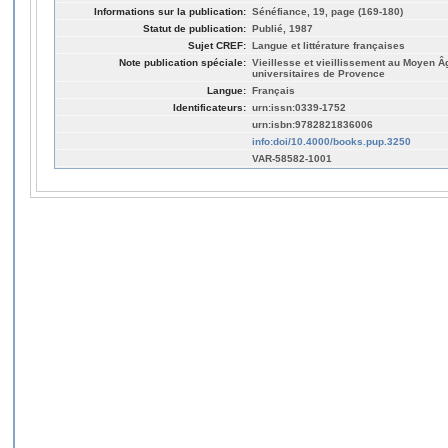
Informations sur la publication:
Sénéfiance, 19, page (169-180)
Statut de publication:
Publié, 1987
Sujet CREF:
Langue et littérature françaises
Note publication spéciale:
Vieillesse et vieillissement au Moyen 
universitaires de Provence
Langue:
Français
Identificateurs:
urn:issn:0339-1752
urn:isbn:9782821836006
info:doi/10.4000/books.pup.3250
VAR-58582-1001