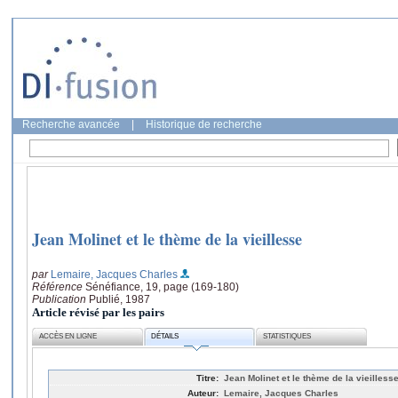
Recherche avancée
|
Historique de recherche
Jean Molinet et le thème de la vieillesse
par
Lemaire, Jacques Charles
Référence
Sénéfiance, 19, page (169-180)
Publication
Publié, 1987
Article révisé par les pairs
ACCÈS EN LIGNE
DÉTAILS
STATISTIQUES
Titre:
Jean Molinet et le thème de la vieilless
Auteur:
Lemaire, Jacques Charles