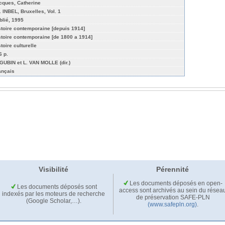
cques, Catherine
. INBEL, Bruxelles, Vol. 1
blié, 1995
stoire contemporaine [depuis 1914]
stoire contemporaine [de 1800 a 1914]
toire culturelle
6 p.
 GUBIN et L. VAN MOLLE (dir.)
ançais
Visibilité
Pérennité
Les documents déposés en open-
Les documents déposés sont
access sont archivés au sein du résea
indexés par les moteurs de recherche
de préservation SAFE-PLN
(Google Scholar,…).
(www.safepln.org)
.