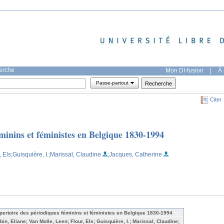
herche
Mon DI-fusion
|
À 
Passe-partout
Citer
minins et féministes en Belgique 1830-1994
, Els
;Guisquière, I.
;Marissal, Claudine
;Jacques, Catherine
pertoire des périodiques féminins et féministes en Belgique 1830-1994
bin, Eliane; Van Molle, Leen; Flour, Els; Guisquière, I.; Marissal, Claudine;