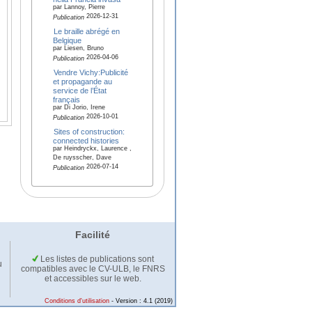
par Lannoy, Pierre
2026-12-31
Publication
Le braille abrégé en
Belgique
par Liesen, Bruno
2026-04-06
Publication
Vendre Vichy:Publicité
et propagande au
service de l’État
français
par Di Jorio, Irene
2026-10-01
Publication
Sites of construction:
connected histories
par Heindryckx, Laurence ,
De ruysscher, Dave
2026-07-14
Publication
Facilité
Les listes de publications sont
u
compatibles avec le CV-ULB, le FNRS
et accessibles sur le web.
Conditions d'utilisation
- Version : 4.1 (2019)