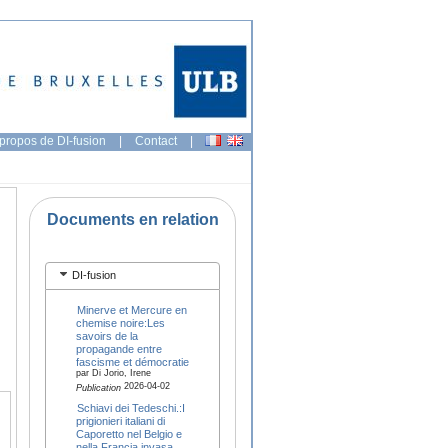
propos de DI-fusion
|
Contact
|
Documents en relation
DI-fusion
Minerve et Mercure en
chemise noire:Les
savoirs de la
propagande entre
fascisme et démocratie
par Di Jorio, Irene
2026-04-02
Publication
Schiavi dei Tedeschi.:I
prigionieri italiani di
Caporetto nel Belgio e
nella Francia invasa