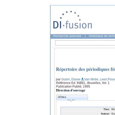
Recherche avancée
|
Historique de rec
Répertoire des périodiques fé
par
Gubin, Eliane
;Van Molle, Leen
;Flour
Référence
Ed. INBEL, Bruxelles, Vol. 1
Publication
Publié, 1995
Direction d'ouvrage
DÉTAILS
Titre:
Ré
Auteur:
Gu