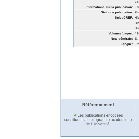
Ja
Informations sur la publication:
Ed
Statut de publication:
Pu
Sujet CREF:
Hi
Hi
His
Volumes/pages:
48
Note générale:
E.
Langue:
Fr
Référencement
Les publications encodées
constituent la bibliographie académique
de l'Université.