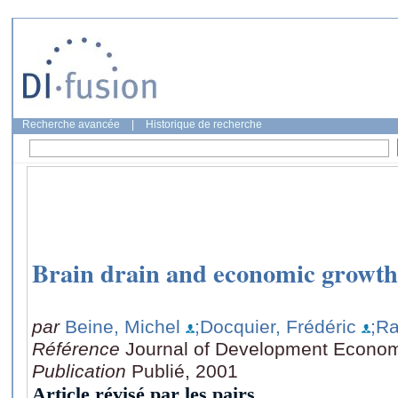
Recherche avancée
|
Historique de recherche
Brain drain and economic growth
par
Beine, Michel
;Docquier, Frédéric
;Ra
Référence
Journal of Development Economi
Publication
Publié, 2001
Article révisé par les pairs