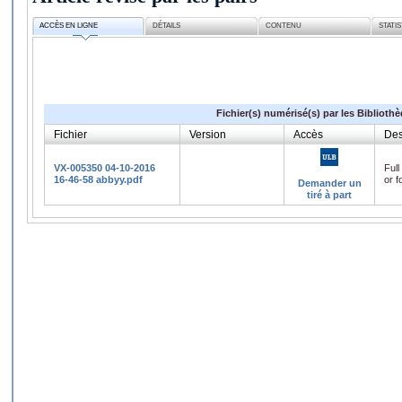
ACCÈS EN LIGNE
DÉTAILS
CONTENU
STATI
Fichier(s) numérisé(s) par les Biblioth
Fichier
Version
Accès
Des
VX-005350 04-10-2016
Full
16-46-58 abbyy.pdf
or f
Demander un
tiré à part