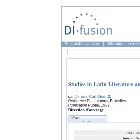
Recherche avancée
|
Historique de rec
Studies in Latin Literature 
par
Deroux, Carl Omer
Référence
Ed. Latomus, Bruxelles
Publication
Publié, 1989
Direction d'ouvrage
DÉTAILS
Titre:
St
Auteur:
De