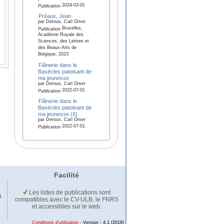
2024-03-01
Publication
Préaux, Jean
par Deroux, Carl Omer
Bruxelles,
Publication
Académie Royale des
Sciences, des Lettres et
des Beaux-Arts de
Belgique, 2023
Flânerie dans le
Basècles patoisant de
ma jeunesse
par Deroux, Carl Omer
2022-07-01
Publication
Flânerie dans le
Basècles patoisant de
ma jeunesse (II)
par Deroux, Carl Omer
2022-07-01
Publication
Facilité
Les listes de publications sont
u
compatibles avec le CV-ULB, le FNRS
et accessibles sur le web.
Conditions d'utilisation
- Version : 4.1 (2019)