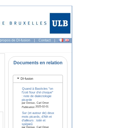
propos de DI-fusion
|
Contact
|
Documents en relation
DI-fusion
Quand à Basècles "on
f’zoit l’tour d’el choque"
: note de dialectologie
picarde
par Deroux, Carl Omer
2025-02-01
Publication
Sur (et autour de) deux
mots picards, d'Ath et
d'ailleurs : totin et
spèpieû
par Deroux, Carl Omer