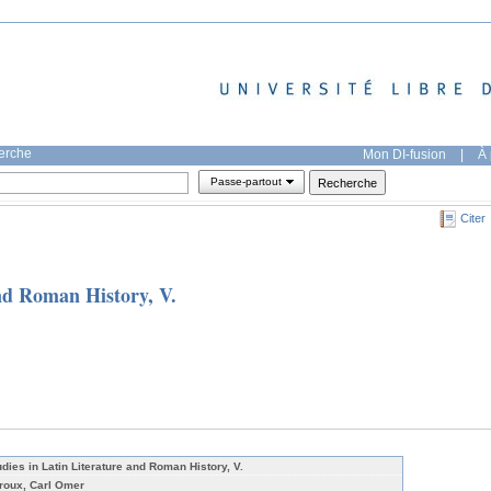
herche
Mon DI-fusion
|
À 
Passe-partout
Citer
and Roman History, V.
udies in Latin Literature and Roman History, V.
roux, Carl Omer