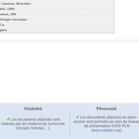
. Latomus, Bruxelles
blié, 1989
tomus, 206
ilologie classique
6 p.
glais
Visibilité
Pérennité
Les documents déposés en open-
Les documents déposés sont
access sont archivés au sein du résea
indexés par les moteurs de recherche
de préservation SAFE-PLN
(Google Scholar,…).
(www.safepln.org)
.