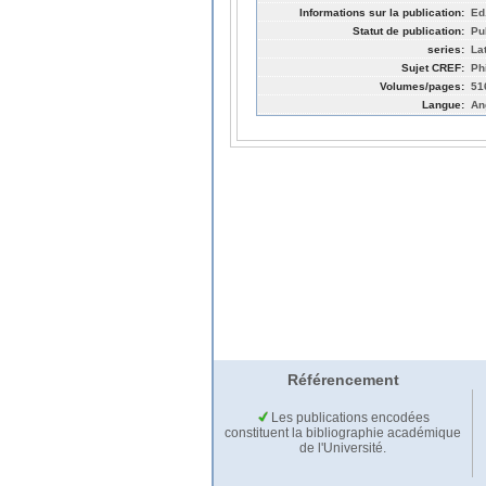
Informations sur la publication:
Ed
Statut de publication:
Pu
series:
La
Sujet CREF:
Ph
Volumes/pages:
51
Langue:
An
Référencement
Les publications encodées
constituent la bibliographie académique
de l'Université.