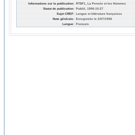
Informations sur la publication:
RTBF1, La Pensée et les Hommes
Statut de publication:
Publié, 1996-10-27
Sujet CREF:
Langue et littérature françaises
Note générale:
Enregistrée le 2/07/1996
Langue:
Français