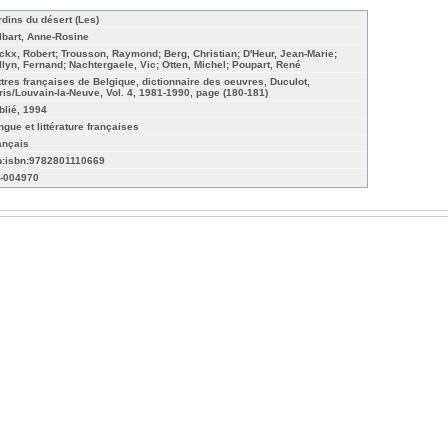
rdins du désert (Les)
lbart, Anne-Rosine
ickx, Robert; Trousson, Raymond; Berg, Christian; D'Heur, Jean-Marie;
llyn, Fernand; Nachtergaele, Vic; Otten, Michel; Poupart, René
ttres françaises de Belgique, dictionnaire des oeuvres, Duculot,
ris/Louvain-la-Neuve, Vol. 4, 1981-1990, page (180-181)
blié, 1994
ngue et littérature françaises
ançais
n:isbn:9782801110669
-004970