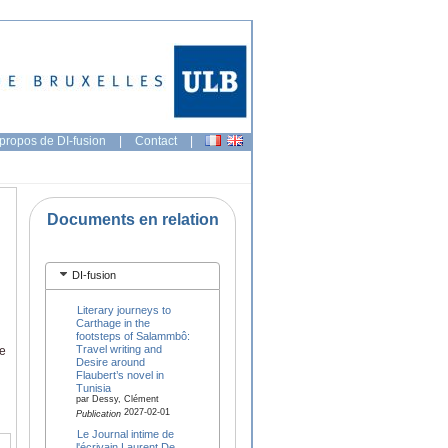
propos de DI-fusion
|
Contact
|
Documents en relation
DI-fusion
Literary journeys to
Carthage in the
footsteps of Salammbô:
Travel writing and
ge
Desire around
Flaubert’s novel in
Tunisia
par Dessy, Clément
2027-02-01
Publication
Le Journal intime de
l'écrivain Laurent De