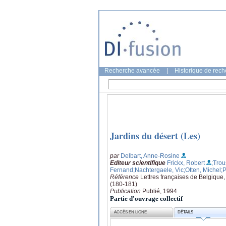
Recherche avancée
|
Historique de rec
Jardins du désert (Les)
par
Delbart, Anne-Rosine
Editeur scientifique
Frickx, Robert
;Tro
Fernand
;Nachtergaele, Vic
;Otten, Michel
;
Référence
Lettres françaises de Belgique,
(180-181)
Publication
Publié, 1994
Partie d'ouvrage collectif
ACCÈS EN LIGNE
DÉTAILS