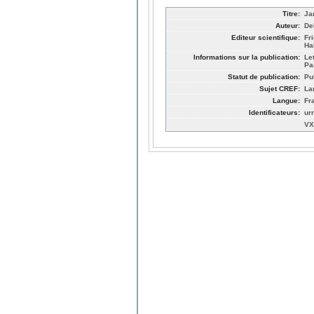
Titre:
Ja
Auteur:
De
Editeur scientifique:
Fr
Ha
Informations sur la publication:
Le
Pa
Statut de publication:
Pu
Sujet CREF:
La
Langue:
Fr
Identificateurs:
ur
VX