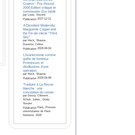
Graeve - Prix Rossel
2000:Edition critique et
commentée d'un inédit
par Louis, Vincent
2027-12-21
Publication
A Dissident Modernity:
Marguerite Coppin and
the Fin-de-siècle “Third
Sex”
par Heck, Shauna ,
Duverne, Céline
2026-06-04
Publication
L’ovariectomie comme
quête de bonheur.
Promesses et
désillusions d’une
opération.
par Heck, Shauna
2026-04-08
Publication
Traduire à La Revue
blanche : une
conception du roman
par Dessy, Clément ,
Schuh, Julien , Goda,
Yosuke
Paris, Presses
Publication
universitaires de Paris
Nanterre, 2026