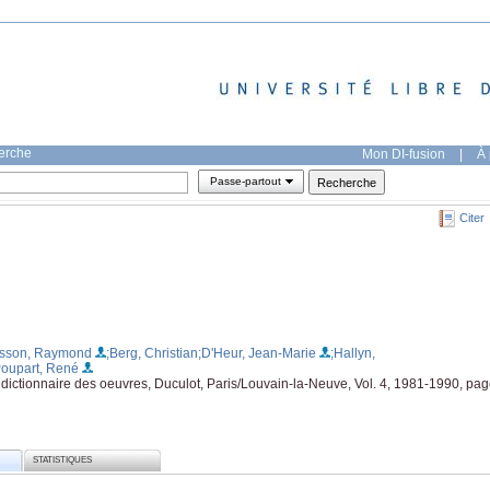
herche
Mon DI-fusion
|
À 
Passe-partout
Citer
usson, Raymond
;Berg, Christian
;D'Heur, Jean-Marie
;Hallyn,
Poupart, René
 dictionnaire des oeuvres, Duculot, Paris/Louvain-la-Neuve, Vol. 4, 1981-1990, pa
STATISTIQUES