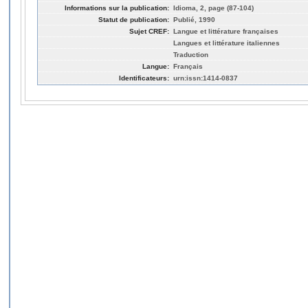
Informations sur la publication:
Idioma, 2, page (87-104)
Statut de publication:
Publié, 1990
Sujet CREF:
Langue et littérature françaises
Langues et littérature italiennes
Traduction
Langue:
Français
Identificateurs:
urn:issn:1414-0837