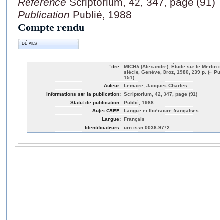
Référence
Scriptorium, 42, 347, page (91)
Publication
Publié, 1988
Compte rendu
DÉTAILS
Titre:
MICHA (Alexandre), Étude sur le Merlin
siècle, Genève, Droz, 1980, 239 p. (« P
151)
Auteur:
Lemaire, Jacques Charles
Informations sur la publication:
Scriptorium, 42, 347, page (91)
Statut de publication:
Publié, 1988
Sujet CREF:
Langue et littérature françaises
Langue:
Français
Identificateurs:
urn:issn:0036-9772