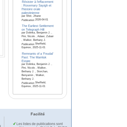
Résister à l’effacement
: Rosemary Sayigh et
l’histoire orale
palestinienne
par Sfeir, Jihane
2026-04-01
Publication
The Earliest Settlement
on Telegraph Hill
par Dolinka, Benjamin J. ,
Pini, Nicolo , Adawi, Zubair
, Walker, Bethany J.
Sheffield,
Publication
Equinox, 2025-11-01
Remnants of a ‘Feudal’
Past: The Mamluk
Estate
par Dolinka, Benjamin J. ,
Pini, Nicolo , Walker,
Bethany J. , Storchan,
Benyamin , Walker,
Bethany J.
Sheffield,
Publication
Equinox, 2025-11-01
Facilité
Les listes de publications sont
u