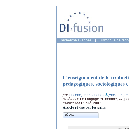
Recherche avancée
|
Historique de rec
L’enseignement de la traduct
pédagogiques, sociologiques et
par
Ducène, Jean-Charles
;Anckaert, Ph
Référence
Le Langage et l'homme, 42, pa
Publication
Publié, 2007
Article révisé par les pairs
DÉTAILS
Titre:
L’