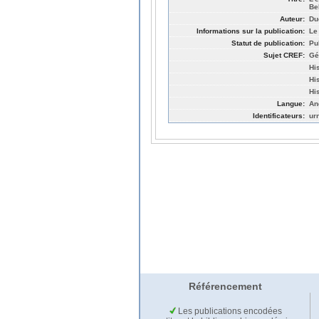
Be
Auteur:
Du
Informations sur la publication:
Le
Statut de publication:
Pu
Sujet CREF:
Gé
Hi
His
Hi
Langue:
An
Identificateurs:
ur
Référencement
Les publications encodées