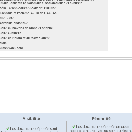
lgique: Aspects pédagogiques, sociologiques et culturels
cène, Jean-Charles; Anckaert, Philippe
 Langage et l'homme, 42, page (149-165)
blié, 2007
ographie historique
stoire du moyen-age arabe et oriental
toire culturelle
stoire de l'islam et du moyen orient
glais
n:issn:0458-7251
Visibilité
Pérennité
Les documents déposés en open-
Les documents déposés sont
access sont archivés au sein du résea