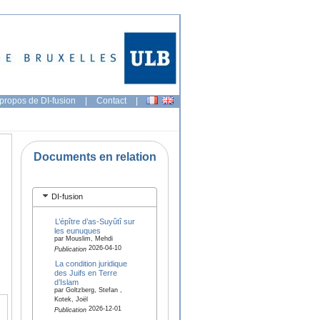
propos de DI-fusion
|
Contact
|
Documents en relation
DI-fusion
L’épître d’as-Suyûtî sur
les eunuques
par Mouslim, Mehdi
2026-04-10
Publication
La condition juridique
des Juifs en Terre
d’Islam
par Goltzberg, Stefan ,
Kotek, Joël
2026-12-01
Publication