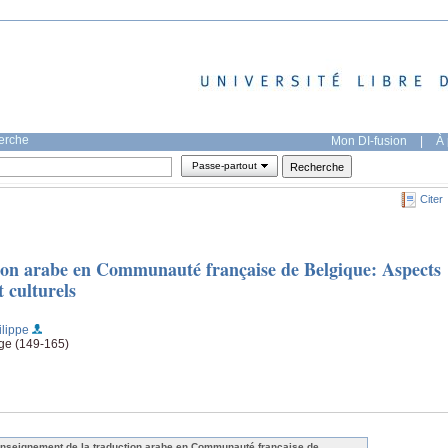
herche
Mon DI-fusion
|
À 
Passe-partout
Citer
ion arabe en Communauté française de Belgique: Aspects
 culturels
ilippe
ge (149-165)
enseignement de la traduction arabe en Communauté française de