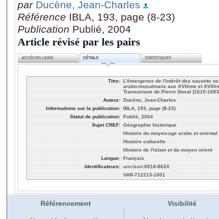
par
Ducène, Jean-Charles
Référence
IBLA, 193, page (8-23)
Publication
Publié, 2004
Article révisé par les pairs
ACCÈS EN LIGNE
DÉTAILS
STATISTIQUES
Titre:
L'émergence de l'intérêt des savants o
arabo-musulmans aux XVIème et XVIIème 
Transoxiane de Pierre Duval (1610-1683
Auteur:
Ducène, Jean-Charles
Informations sur la publication:
IBLA, 193, page (8-23)
Statut de publication:
Publié, 2004
Sujet CREF:
Géographie historique
Histoire du moyen-age arabe et oriental
Histoire culturelle
Histoire de l'islam et du moyen orient
Langue:
Français
Identificateurs:
urn:issn:0018-862X
VAR-712213-1001
Référencement
Visibilité