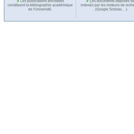
Les publications encodées
Les documents déposés so
constituent la bibliographie académique
indexés par les moteurs de rech
de l'Université.
(Google Scholar,…).