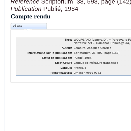
Référence
Scriptorium, 38, 593, page (142
Publication
Publié, 1984
Compte rendu
DÉTAILS
Titre:
WOLFGANG (Lenora D.), « Perceval’s Fa
Narrative Art », Romance Philology, 34,
Auteur:
Lemaire, Jacques Charles
Informations sur la publication:
Scriptorium, 38, 593, page (142)
Statut de publication:
Publié, 1984
Sujet CREF:
Langue et littérature françaises
Langue:
Français
Identificateurs:
urn:issn:0036-9772