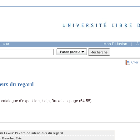
herche
Mon DI-fusion
|
À 
Passe-partout
Citer
ieux du regard
catalogue d’exposition, Iselp, Bruxelles, page (54-55)
rk Lewis: l’exercice silencieux du regard
n Essche, Eric