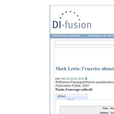
Recherche avancée
|
Historique de rec
Mark Lewis: l’exercice silenc
par
Van Essche, Eric
Référence
Paysages/Visions paradoxales, 
Publication
Publié, 2007
Partie d'ouvrage collectif
DÉTAILS
Titre:
Ma
Auteur:
Va