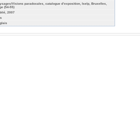
ysages/Visions paradoxales, catalogue d’exposition, Iselp, Bruxelles,
ge (54-55)
blié, 2007
ts
glais