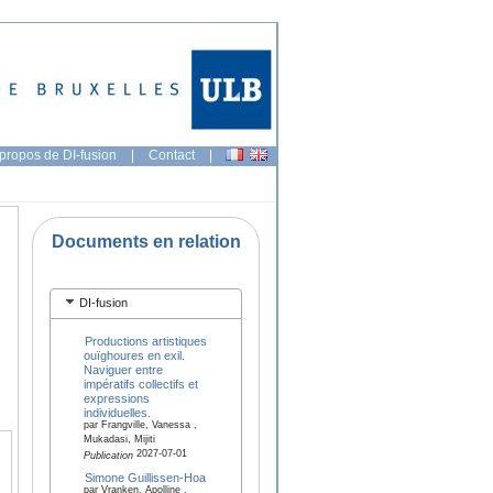
propos de DI-fusion
|
Contact
|
Documents en relation
DI-fusion
Productions artistiques
ouïghoures en exil.
Naviguer entre
impératifs collectifs et
expressions
individuelles.
par Frangville, Vanessa ,
Mukadasi, Mijiti
2027-07-01
Publication
Simone Guillissen-Hoa
par Vranken, Apolline ,