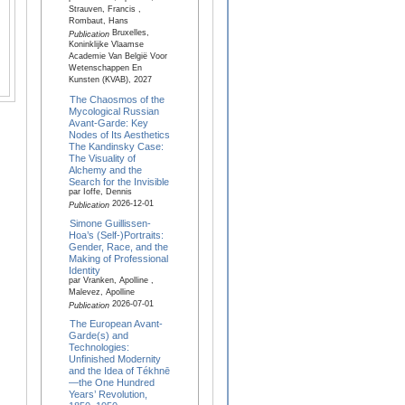
Strauven, Francis ,
Rombaut, Hans
Bruxelles,
Publication
Koninklijke Vlaamse
Academie Van België Voor
Wetenschappen En
Kunsten (KVAB), 2027
The Chaosmos of the
Mycological Russian
Avant-Garde: Key
Nodes of Its Aesthetics
The Kandinsky Case:
The Visuality of
Alchemy and the
Search for the Invisible
par Ioffe, Dennis
2026-12-01
Publication
Simone Guillissen-
Hoa’s (Self-)Portraits:
Gender, Race, and the
Making of Professional
Identity
par Vranken, Apolline ,
Malevez, Apolline
2026-07-01
Publication
The European Avant-
Garde(s) and
Technologies:
Unfinished Modernity
and the Idea of Tékhnē
—the One Hundred
Years’ Revolution,