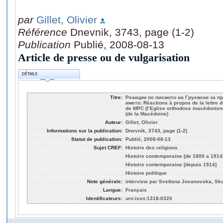
par
Gillet, Olivier
Référence
Dnevnik, 3743, page (1-2)
Publication
Publié, 2008-08-13
Article de presse ou de vulgarisation
DÉTAILS
Titre:
Реакции по писмото на Груевски за п
името: Réactions à propos de la lettre
de MPC (l’Eglise orthodoxe macédonien
(de la Macédoine)
Auteur:
Gillet, Olivier
Informations sur la publication:
Dnevnik, 3743, page (1-2)
Statut de publication:
Publié, 2008-08-13
Sujet CREF:
Histoire des religions
Histoire contemporaine [de 1800 a 1914
Histoire contemporaine [depuis 1914]
Histoire politique
Note générale:
interview par Svetlana Jovanovska, Sko
Langue:
Français
Identificateurs:
urn:issn:1318-0320