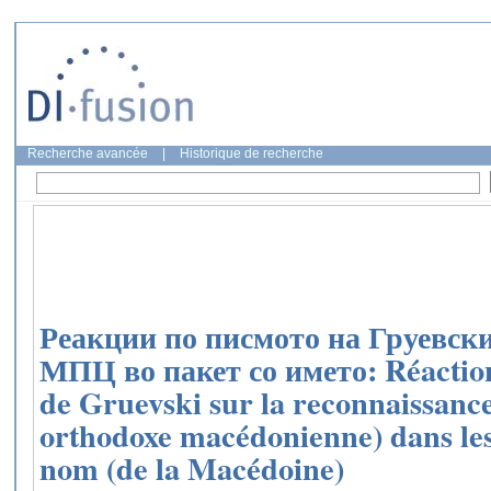
Recherche avancée
|
Historique de recherche
Реакции по писмото на Груевски
МПЦ во пакет со името: Réactions
de Gruevski sur la reconnaissanc
orthodoxe macédonienne) dans les 
nom (de la Macédoine)