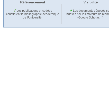
Référencement
Visibilité
Les publications encodées
Les documents déposés so
constituent la bibliographie académique
indexés par les moteurs de rech
de l'Université.
(Google Scholar,…).