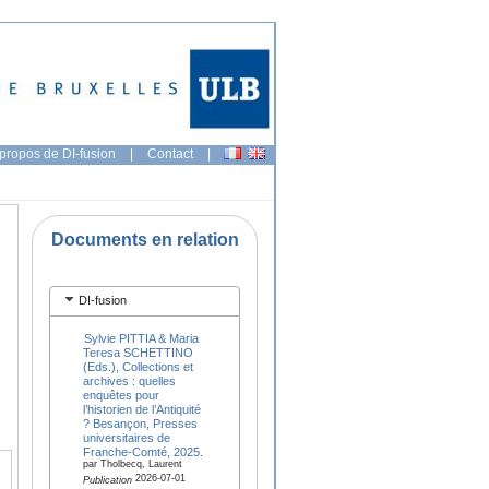
propos de DI-fusion
|
Contact
|
Documents en relation
DI-fusion
Sylvie PITTIA & Maria
Teresa SCHETTINO
(Eds.), Collections et
archives : quelles
enquêtes pour
l’historien de l’Antiquité
? Besançon, Presses
universitaires de
Franche-Comté, 2025.
par Tholbecq, Laurent
2026-07-01
Publication