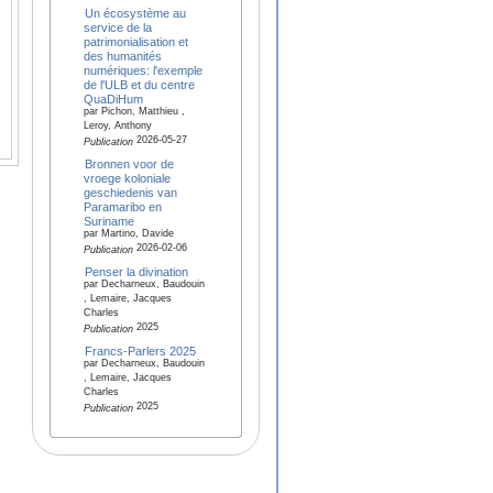
Un écosystème au
service de la
patrimonialisation et
des humanités
numériques: l'exemple
de l'ULB et du centre
QuaDiHum
par Pichon, Matthieu ,
Leroy, Anthony
2026-05-27
Publication
Bronnen voor de
vroege koloniale
geschiedenis van
Paramaribo en
Suriname
par Martino, Davide
2026-02-06
Publication
Penser la divination
par Decharneux, Baudouin
, Lemaire, Jacques
Charles
2025
Publication
Francs-Parlers 2025
par Decharneux, Baudouin
, Lemaire, Jacques
Charles
2025
Publication