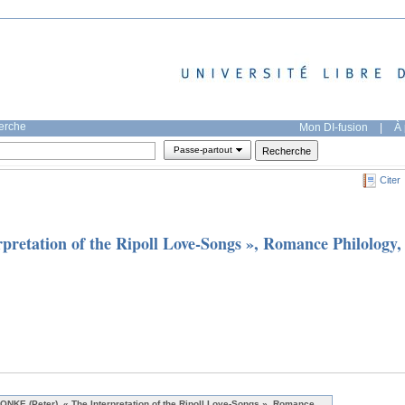
herche
Mon DI-fusion
|
À 
Passe-partout
Citer
retation of the Ripoll Love-Songs », Romance Philology,
ONKE (Peter), « The Interpretation of the Ripoll Love-Songs », Romance