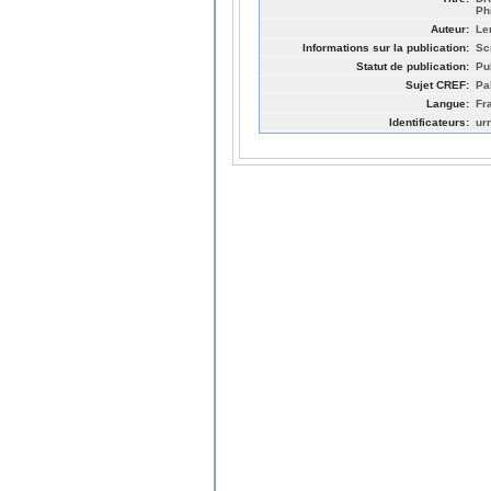
Ph
Auteur:
Le
Informations sur la publication:
Sc
Statut de publication:
Pu
Sujet CREF:
Pa
Langue:
Fr
Identificateurs:
ur