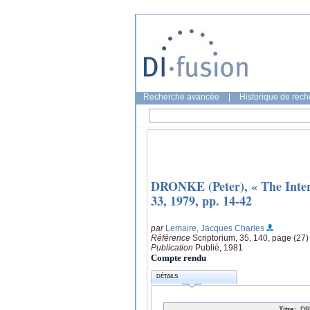
Recherche avancée
|
Historique de rec
DRONKE (Peter), « The Interp
33, 1979, pp. 14-42
par
Lemaire, Jacques Charles
Référence
Scriptorium, 35, 140, page (27)
Publication
Publié, 1981
Compte rendu
DÉTAILS
Titre:
DR