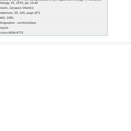
ilology, 33, 1979, pp. 14-42
maire, Jacques Charles
riptorium, 35, 140, page (27)
blié, 1981
léographie - archivistique
ançais
n:issn:0036-9772