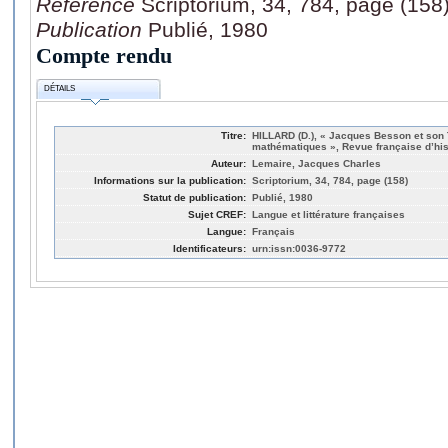
Référence
Scriptorium, 34, 784, page (158
Publication
Publié, 1980
Compte rendu
DÉTAILS
Titre:
HILLARD (D.), « Jacques Besson et son 
mathématiques », Revue française d’histo
Auteur:
Lemaire, Jacques Charles
Informations sur la publication:
Scriptorium, 34, 784, page (158)
Statut de publication:
Publié, 1980
Sujet CREF:
Langue et littérature françaises
Langue:
Français
Identificateurs:
urn:issn:0036-9772