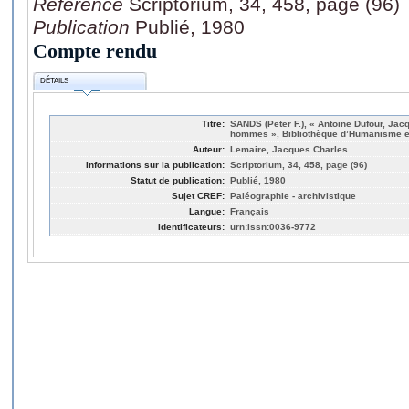
Référence
Scriptorium, 34, 458, page (96)
Publication
Publié, 1980
Compte rendu
DÉTAILS
Titre:
SANDS (Peter F.), « Antoine Dufour, Jac
hommes », Bibliothèque d’Humanisme et
Auteur:
Lemaire, Jacques Charles
Informations sur la publication:
Scriptorium, 34, 458, page (96)
Statut de publication:
Publié, 1980
Sujet CREF:
Paléographie - archivistique
Langue:
Français
Identificateurs:
urn:issn:0036-9772