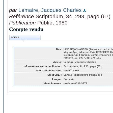
par
Lemaire, Jacques Charles
Référence
Scriptorium, 34, 293, page (67)
Publication
Publié, 1980
Compte rendu
DÉTAILS
Titre:
LINDSKOV HANSEN (Anne), c.r. de Le Je
Moyen Âge, édité par Erik KRAEMER, Hels
Scientiarum Fennica. Commentationes 
romane, 12, 1977, pp. 178-181
Auteur:
Lemaire, Jacques Charles
Informations sur la publication:
Scriptorium, 34, 293, page (67)
Statut de publication:
Publié, 1980
Sujet CREF:
Langue et littérature françaises
Langue:
Français
Identificateurs:
urn:issn:0036-9772