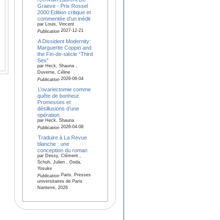
Graeve - Prix Rossel
2000:Edition critique et
commentée d'un inédit
par Louis, Vincent
2027-12-21
Publication
A Dissident Modernity:
Marguerite Coppin and
the Fin-de-siècle “Third
Sex”
par Heck, Shauna ,
Duverne, Céline
2026-06-04
Publication
L’ovariectomie comme
quête de bonheur.
Promesses et
désillusions d’une
opération.
par Heck, Shauna
2026-04-08
Publication
Traduire à La Revue
blanche : une
conception du roman
par Dessy, Clément ,
Schuh, Julien , Goda,
Yosuke
Paris, Presses
Publication
universitaires de Paris
Nanterre, 2026