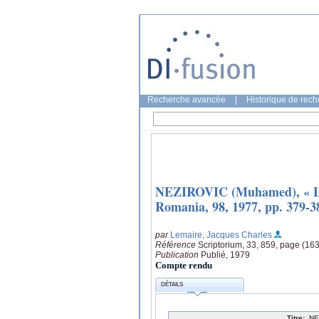
Recherche avancée
|
Historique de rec
NEZIROVIC (Muhamed), « Le
Romania, 98, 1977, pp. 379-3
par
Lemaire, Jacques Charles
Référence
Scriptorium, 33, 859, page (163
Publication
Publié, 1979
Compte rendu
DÉTAILS
Titre:
NE