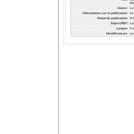
Wa
Auteur:
Le
Informations sur la publication:
Sc
Statut de publication:
Pu
Sujet CREF:
La
Langue:
Fr
Identificateurs:
ur