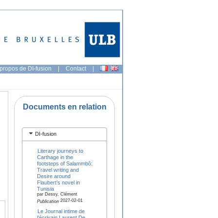
propos de DI-fusion
|
Contact
|
Documents en relation
DI-fusion
Literary journeys to
Carthage in the
footsteps of Salammbô:
Travel writing and
Desire around
Flaubert’s novel in
Tunisia
par Dessy, Clément
2027-02-01
Publication
Le Journal intime de
l'écrivain Laurent De