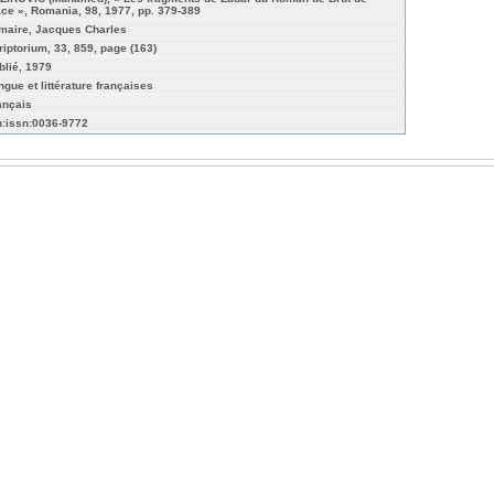
ce », Romania, 98, 1977, pp. 379-389
maire, Jacques Charles
riptorium, 33, 859, page (163)
blié, 1979
ngue et littérature françaises
ançais
n:issn:0036-9772