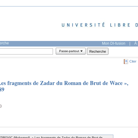
herche
Mon DI-fusion
|
À 
Passe-partout
Citer
s fragments de Zadar du Roman de Brut de Wace »,
89
)
ZIROVIC (Muhamed), « Les fragments de Zadar du Roman de Brut de