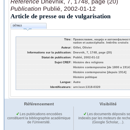
Référence
Dnevnik, 7, 1748, page (20)
Publication
Publié, 2002-01-12
Article de presse ou de vulgarisation
DÉTAILS
Titre:
Православие, нација и автокефалност.
nation et autocéphalie. Intérêts croisés
Auteur:
Gillet, Olivier
Informations sur la publication:
Dnevnik, 7, 1748, page (20)
Statut de publication:
Publié, 2002-01-12
Sujet CREF:
Histoire des religions
Histoire contemporaine [de 1800 a 1914
Histoire contemporaine [depuis 1914]
Histoire politique
Langue:
Autre
Identificateurs:
urn:issn:1318-0320
Référencement
Visibilité
Les publications encodées
Les documents déposés so
constituent la bibliographie académique
indexés par les moteurs de rech
de l'Université.
(Google Scholar,…).