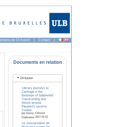
propos de DI-fusion
|
Contact
|
Documents en relation
DI-fusion
Literary journeys to
Carthage in the
footsteps of Salammbô:
Travel writing and
Desire around
Flaubert’s novel in
Tunisia
par Dessy, Clément
2027-02-01
Publication
Le Journal intime de
l'écrivain Laurent De