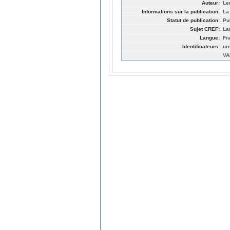
Auteur:
Le
Informations sur la publication:
La
Statut de publication:
Pu
Sujet CREF:
La
Langue:
Fr
Identificateurs:
ur
VA