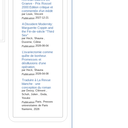
Graeve - Prix Rossel
2000:Edition critique et
commentée d'un inédit
par Louis, Vincent
2027-12-21
Publication
A Dissident Modernity:
Marguerite Coppin and
the Fin-de-siècle “Third
Sex”
par Heck, Shauna ,
Duverne, Céline
2026-06-04
Publication
L’ovariectomie comme
quête de bonheur.
Promesses et
désillusions d’une
opération.
par Heck, Shauna
2026-04-08
Publication
Traduire à La Revue
blanche : une
conception du roman
par Dessy, Clément ,
Schuh, Julien , Goda,
Yosuke
Paris, Presses
Publication
universitaires de Paris
Nanterre, 2026