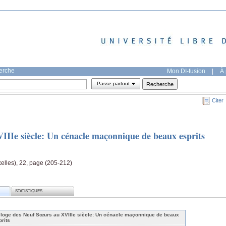
herche
Mon DI-fusion
|
À 
Passe-partout
Citer
IIIe siècle: Un cénacle maçonnique de beaux esprits
elles), 22, page (205-212)
STATISTIQUES
 loge des Neuf Sœurs au XVIIIe siècle: Un cénacle maçonnique de beaux
prits