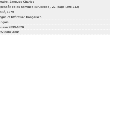
maire, Jacques Charles
 pensée et les hommes (Bruxelles), 22, page (205-212)
blié, 1979
ngue et littérature françaises
ançais
n:issn:2033-4826
R-58602-1001