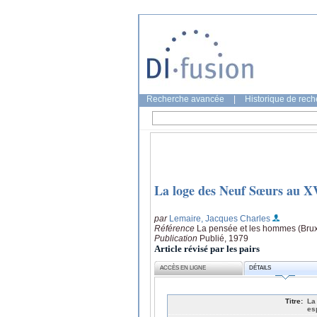
Recherche avancée
|
Historique de rec
La loge des Neuf Sœurs au XV
par
Lemaire, Jacques Charles
Référence
La pensée et les hommes (Brux
Publication
Publié, 1979
Article révisé par les pairs
ACCÈS EN LIGNE
DÉTAILS
Titre:
La
es