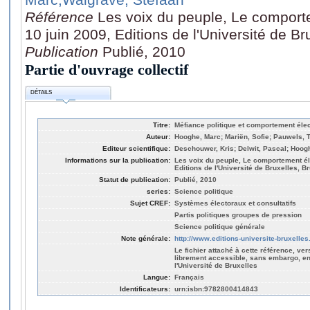
Référence
Les voix du peuple, Le comporte
10 juin 2009, Editions de l'Université de Br
Publication
Publié, 2010
Partie d'ouvrage collectif
DÉTAILS
Titre:
Méfiance politique et comportement élec
Auteur:
Hooghe, Marc; Mariën, Sofie; Pauwels, 
Editeur scientifique:
Deschouwer, Kris; Delwit, Pascal; Hoog
Informations sur la publication:
Les voix du peuple, Le comportement éle
Editions de l'Université de Bruxelles, B
Statut de publication:
Publié, 2010
series:
Science politique
Sujet CREF:
Systèmes électoraux et consultatifs
Partis politiques groupes de pression
Science politique générale
Note générale:
http://www.editions-universite-bruxelles
Le fichier attaché à cette référence, ver
librement accessible, sans embargo, en
l'Université de Bruxelles
Langue:
Français
Identificateurs:
urn:isbn:9782800414843