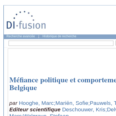
Recherche avancée
|
Historique de recherche
Méfiance politique et comporteme
Belgique
par
Hooghe, Marc
;Mariën, Sofie
;Pauwels, 
Editeur scientifique
Deschouwer, Kris
;Del
Marc
;Walgrave, Stefaan