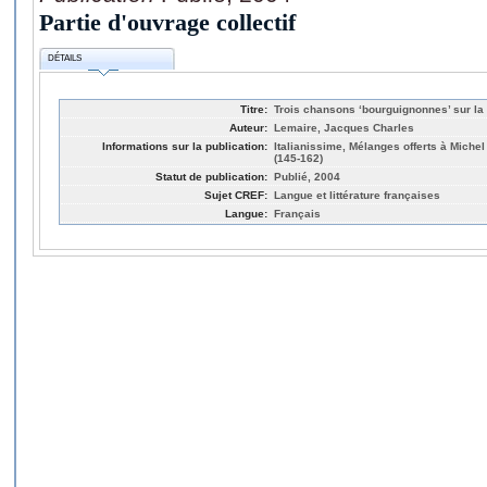
Partie d'ouvrage collectif
DÉTAILS
Titre:
Trois chansons ‘bourguignonnes’ sur la 
Auteur:
Lemaire, Jacques Charles
Informations sur la publication:
Italianissime, Mélanges offerts à Michel
(145-162)
Statut de publication:
Publié, 2004
Sujet CREF:
Langue et littérature françaises
Langue:
Français