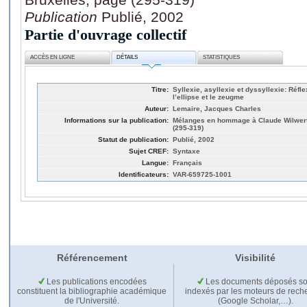
Publication
Publié, 2002
Partie d'ouvrage collectif
ACCÈS EN LIGNE
DÉTAILS
STATISTIQUES
Titre:
Syllexie, asyllexie et dyssyllexie: Réfle
l’ellipse et le zeugme
Auteur:
Lemaire, Jacques Charles
Informations sur la publication:
Mélanges en hommage à Claude Wilwerth
(295-319)
Statut de publication:
Publié, 2002
Sujet CREF:
Syntaxe
Langue:
Français
Identificateurs:
VAR-659725-1001
Référencement
Visibilité
Les publications encodées
Les documents déposés so
constituent la bibliographie académique
indexés par les moteurs de rech
de l'Université.
(Google Scholar,…).