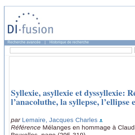
Recherche avancée
|
Historique de recherche
Syllexie, asyllexie et dyssyllexie: 
l’anacoluthe, la syllepse, l’ellipse
par
Lemaire, Jacques Charles
Référence
Mélanges en hommage à Claude 
Bruxelles, page (295-319)