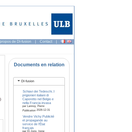
propos de DI-fusion
|
Contact
|
Documents en relation
DI-fusion
Schiavi dei Tedeschi.:I
prigionieri italiani di
Caporetto nel Belgio e
)
nella Francia invasa
par Lannoy, Pierre
2026-12-31
Publication
Vendre Vichy:Publicité
et propagande au
service de l’État
français
par Di Jorio, Irene