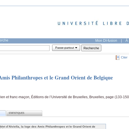
herche
Mon DI-fusion
|
À 
Passe-partout
Citer
s Amis Philanthropes et le Grand Orient de Belgique
rien et franc-maçon, Éditions de l’Université de Bruxelles, Bruxelles, page (133-150
STATISTIQUES
blet d’Alviella, la loge des Amis Philanthropes et le Grand Orient de