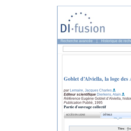
Recherche avancée
|
Historique de rec
Goblet d’Alviella, la loge de
par
Lemaire, Jacques Charles
Editeur scientifique
Dierkens, Alain
Référence
Eugène Goblet d’Alviella, histo
Publication
Publié, 1995
Partie d'ouvrage collectif
ACCÈS EN LIGNE
DÉTAILS
Titre:
Go