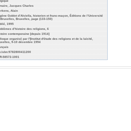
lgique
maire, Jacques Charles
erkens, Alain
gène Goblet d’Alviella, historien et franc-maçon, Éditions de l’Université
 Bruxelles, Bruxelles, page (133-150)
blié, 1995
oblèmes d’histoire des religions, 6
stoire contemporaine [depuis 1914]
loque organisé par l']Institut d'étude des religions et de la laïcité,
uxelles, 9-10 décembre 1994
ançais
n:isbn:9782800411200
R-58572-1001