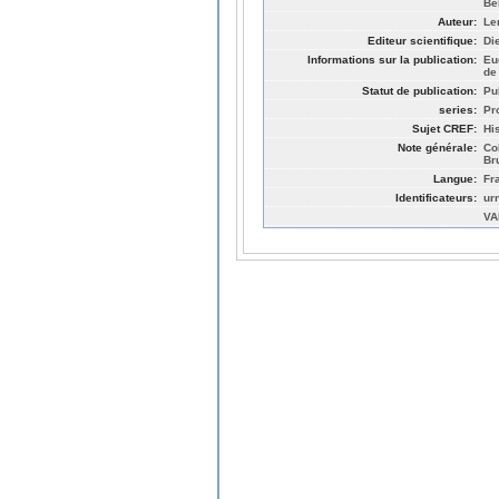
Be
Auteur:
Le
Editeur scientifique:
Di
Informations sur la publication:
Eu
de
Statut de publication:
Pu
series:
Pr
Sujet CREF:
Hi
Note générale:
Col
Br
Langue:
Fr
Identificateurs:
ur
VA