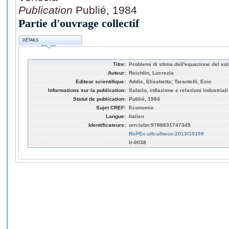
Publication
Publié, 1984
Partie d'ouvrage collectif
DÉTAILS
Titre:
Problemi di stima dell'equazione del sal
Auteur:
Reichlin, Lucrezia
Editeur scientifique:
Addis, Elisabetta; Tarantelli, Ezio
Informations sur la publication:
Salario, inflazione e relazioni industrial
Statut de publication:
Publié, 1984
Sujet CREF:
Economie
Langue:
Italien
Identificateurs:
urn:isbn:9788831747349
RePEc:ulb:ulbeco:2013/10199
lr-0038