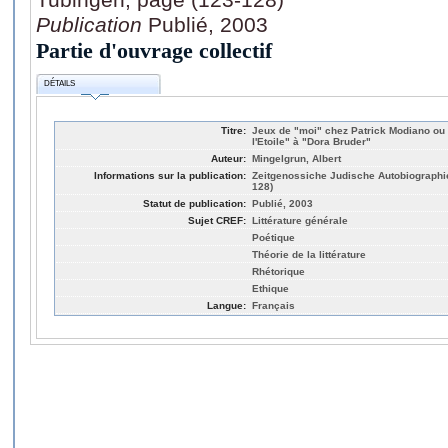
Publication
Publié, 2003
Partie d'ouvrage collectif
DÉTAILS
Titre:
Jeux de "moi" chez Patrick Modiano ou
l'Etoile" à "Dora Bruder"
Auteur:
Mingelgrun, Albert
Informations sur la publication:
Zeitgenossiche Judische Autobiographie
128)
Statut de publication:
Publié, 2003
Sujet CREF:
Littérature générale
Poétique
Théorie de la littérature
Rhétorique
Ethique
Langue:
Français