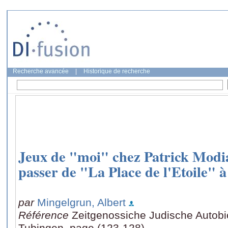
Recherche avancée
|
Historique de recherche
Jeux de "moi" chez Patrick Mod
passer de "La Place de l'Etoile"
par
Mingelgrun, Albert
Référence
Zeitgenossiche Judische Autobi
Tubingen, page (123-128)