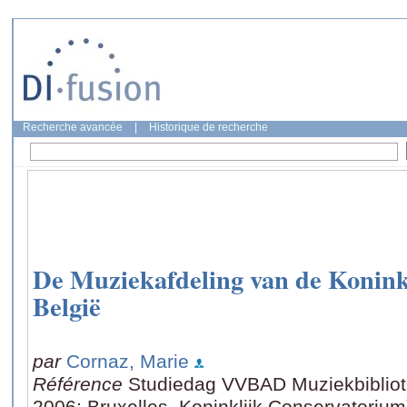
Recherche avancée
|
Historique de recherche
De Muziekafdeling van de Koninkl
België
par
Cornaz, Marie
Référence
Studiedag VVBAD Muziekbibliot
2006: Bruxelles, Koninklijk Conservatorium