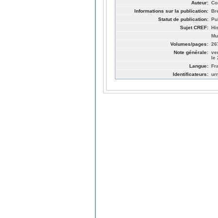
Auteur:
Co
Informations sur la publication:
Br
Statut de publication:
Pu
Sujet CREF:
Hi
Mu
Volumes/pages:
26
Note générale:
ve
le
Langue:
Fr
Identificateurs:
ur