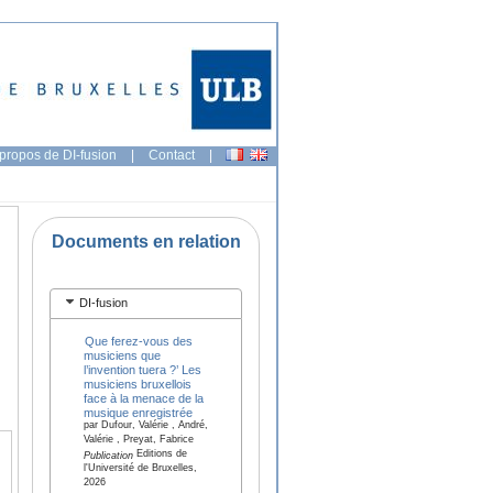
propos de DI-fusion
|
Contact
|
Documents en relation
DI-fusion
Que ferez-vous des
musiciens que
l’invention tuera ?’ Les
musiciens bruxellois
face à la menace de la
musique enregistrée
par Dufour, Valérie , André,
Valérie , Preyat, Fabrice
Editions de
Publication
l'Université de Bruxelles,
2026