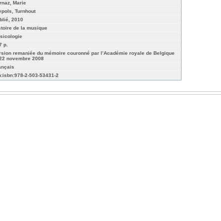
rnaz, Marie
epols, Turnhout
blié, 2010
stoire de la musique
sicologie
7 p.
rsion remaniée du mémoire couronné par l’Académie royale de Belgique
 22 novembre 2008
ançais
n:isbn:978-2-503-53431-2