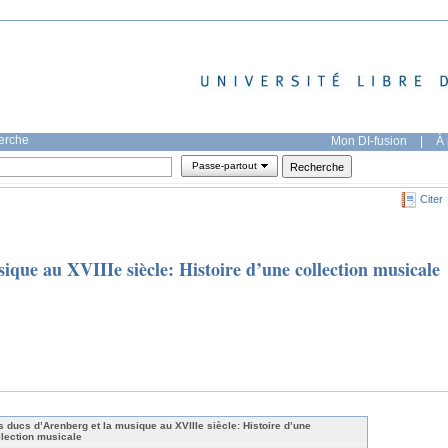
herche
Mon DI-fusion
|
À 
Passe-partout
Citer
ique au XVIIIe siècle: Histoire d’une collection musicale
s ducs d’Arenberg et la musique au XVIIIe siècle: Histoire d’une
llection musicale