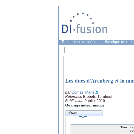
Recherche avancée
|
Historique de rec
Les ducs d’Arenberg et la mus
par
Cornaz, Marie
Référence
Brepols, Turnhout
Publication
Publié, 2010
Ouvrage auteur unique
DÉTAILS
Titre:
Le
co