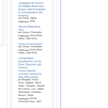
Catalogue de l’œuvre
de Philippe Boesmans
jusque Julie:[Catalogue
et commentaires des
oeuvres]
par Dufour, Valérie
2026
Publication
Musica Elettronica
Viva
par Levaux, Christophe
Grove Music
Publication
Online, 2026-10-01
Nuova Consonanza
par Levaux, Christophe
Grove Music
Publication
Online, 2026-10-01
Comparative
perspectives on the
Paris, Brussels and
Geneva
conservatories
concours during the
long 19th century
par Bougard, Fauve ,
Gouzi, Apolline , Macé,
Arthur , Pasquier, Yannaël ,
McCormick, Lisa , Müller-
Oberhäuser, Christoph ,
Werron, Tobias
Oxford
Publication
University Press, 2027